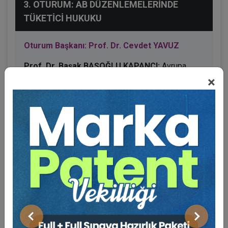
3. OTURUM: AB DÜZENLEMELERİNDE
TÜKETİCİ HUKUKU
Oturum Başkanı: Prof. Dr. Cevdet YAVUZ
Prof. Dr. Başak BAŞOĞLU KAPANCI:
Avrupa
Hukuk Enstitüsü’nün Tüketici Sözleşmeleri İçin
×
Dijital Yardımcılara İlişkin Rehber İlkeleri ve Model
Kurallarının Türk Hukuku Açısından
Değerlendirilmesi
Doç. Dr. Selin SERT SÜTÇÜ:
AB Onarım Hakkı
Direktifinin Türk Hukukundaki Onarım Hakkı
Bakımından Uygulanabilirliği
Av. Dr. Nisa Nur ODABAŞI ANŞİN:
AB Onarım
Hakkı Direktifi: Sürdürülebilir Tüketimde Yeni Bir
Adım
Önceki
Sonraki