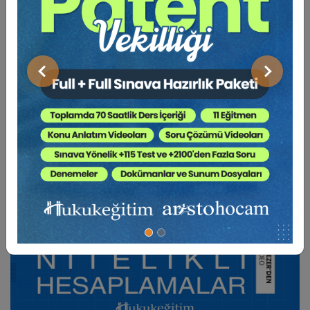
BENZER VIDEO EĞITIMLER
Önceki
Sonraki
Video Eğitim Abonesi Ol: Sadece 5490 TL / Yıllık
Av. Yankı BÜYÜKSEZER