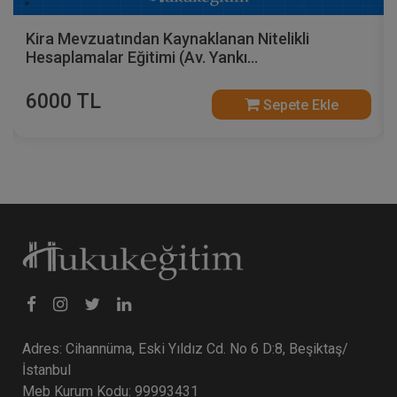
Kira Mevzuatından Kaynaklanan Nitelikli
Hesaplamalar Eğitimi (Av. Yankı
BÜYÜKSEZER'den - 5 Video)
6000 TL
Sepete Ekle
Adres: Cihannüma, Eski Yıldız Cd. No 6 D:8, Beşiktaş/
İstanbul
Meb Kurum Kodu: 99993431