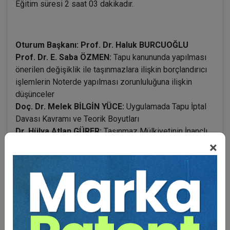
Eğitim süresi 2 saat 03 dakikadır.
Oturum Başkanı: Prof. Dr. Haluk BURCUOĞLU
Prof. Dr. E. Saba ÖZMEN:
Tapu kanununda yapılması
önerilen değişiklik ile taşınmazlara ilişkin borçlandırıcı
işlemlerin Noterde yapılması zorunluluğuna ilişkin
düşünceler
Doç. Dr. Melek BİLGİN YÜCE:
Uygulamada Tapu İptal
Davası Kavramı ve Teorik Boyutları
Dr. Hülya Atlan GÜRER:
Taşınmaz Mülkiyetinin İnançlı
İşlemle Devrine İlişkin Sorunlar
×
Hâkim Dr. Ahmet Cahit İYİLİKLİ:
Sicildışı Kazanılan
Taşınmaz Mülkiyetinin Cebri İcradan Masun Olması
Üzerine Tahlil ve Düşünceler