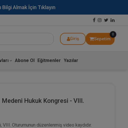
lgi Almak İçin Tıklayın
0
Sepetim
Giriş
ları
Abone Ol
Eğitmenler
Yazılar
I. Medeni Hukuk Kongresi - VIII.
ı
 VIII. Oturumunun düzenlenmiş video kaydıdır.