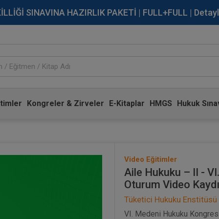
İĞİ SINAVINA HAZIRLIK PAKETİ | FULL+FULL | Detaylı Bi
timler
Kongreler & Zirveler
E-Kitaplar
HMGS
Hukuk Sınav
Video Eğitimler
Aile Hukuku – II - V
Oturum Video Kayd
Tüketici Hukuku Enstitüsü
VI. Medeni Hukuku Kongresi,