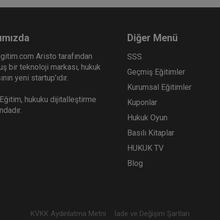
ımızda
Diğer Menü
gitim.com Aristo tarafından
SSS
ş bir teknoloji markası, hukuk
Geçmiş Eğitimler
nın yeni startup’ıdır.
Kurumsal Eğitimler
ğitim, hukuku dijitalleştirme
Kuponlar
ındadır.
Hukuk Oyun
Basılı Kitaplar
HUKUK TV
Blog
KVKK Aydınlatma Metni
İade ve Değişim Şartları