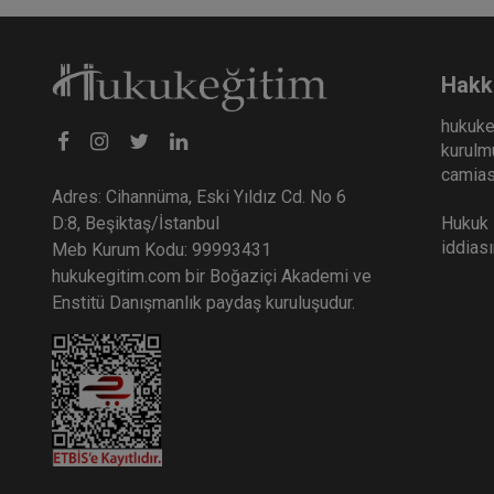
Hakk
hukuke
kurulmu
camiası
Adres: Cihannüma, Eski Yıldız Cd. No 6
Hukuk E
D:8, Beşiktaş/İstanbul
iddias
Meb Kurum Kodu: 99993431
hukukegitim.com bir Boğaziçi Akademi ve
Enstitü Danışmanlık paydaş kuruluşudur.