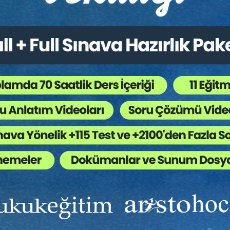
nu kapsamında Aile Arabuluculuğu Değerlendirmeleri
rotokolü Kapsamında Yer Alan Taşınmazlar Üzerindeki Ayni Hak
Süresine İlişkin Öğreti ve Uygulamadaki Görüşlerin Değerlendiri
a Kadının Soyadını Koruma Hakkı Üzerine Bir Değerlendirme