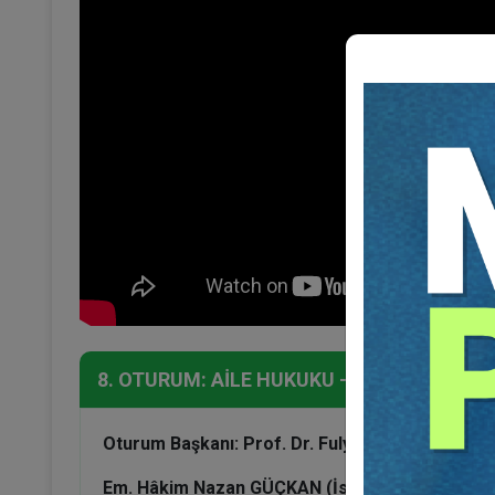
8. OTURUM: AİLE HUKUKU - II
Oturum Başkanı: Prof. Dr. Fulya ERLÜLE
Em. Hâkim Nazan GÜÇKAN (İst. BAM 11. HD. E. Ü