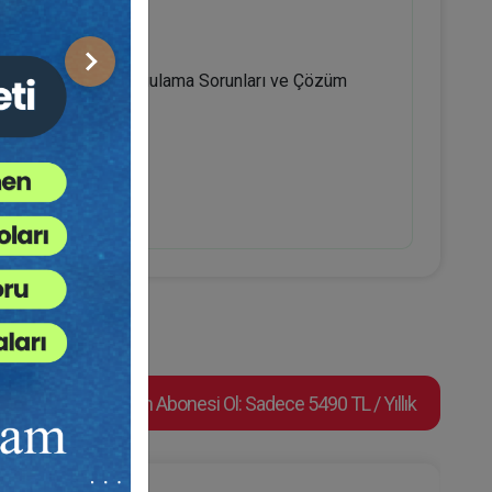
Sonraki
lar Konusundaki Uygulama Sorunları ve Çözüm
lmesi
Video Eğitim Abonesi Ol: Sadece 5490 TL / Yıllık