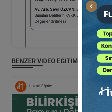
Önceki
Av. Arb. Sevil ÖZCAN:
Boşanma Davalarınd
Sunulan Delillerin KVKK Çerçevesinde
Değerlendirilmesi
BENZER VIDEO EĞITIMLER
Hukuk Eğitim