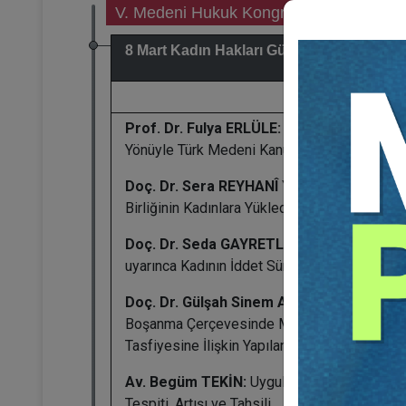
V. Medeni Hukuk Kongresi
8 Mart Kadın Hakları Günü Özel Oturumu
Prof. Dr. Fulya ERLÜLE:
Kadına Bakan
Yönüyle Türk Medeni Kanunu
Doç. Dr. Sera REYHANÎ YÜKSEL:
Evlilik
Birliğinin Kadınlara Yüklediği Sorumluluklar
Doç. Dr. Seda GAYRETLİ AYDIN:
AİHM Kara
uyarınca Kadının İddet Süresinin Kaldırılması
Doç. Dr. Gülşah Sinem AYDIN:
Anlaşmalı
Boşanma Çerçevesinde Mal Rejiminin
Tasfiyesine İlişkin Yapılan Anlaşmalar
Av. Begüm TEKİN:
Uygulamada Nafakaların
Tespiti, Artışı ve Tahsili