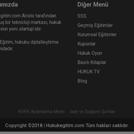
ımızda
Diğer Menü
gitim.com Aristo tarafından
SSS
ş bir teknoloji markası, hukuk
Geçmiş Eğitimler
nın yeni startup’ıdır.
Kurumsal Eğitimler
ğitim, hukuku dijitalleştirme
Kuponlar
ındadır.
Hukuk Oyun
Basılı Kitaplar
HUKUK TV
Blog
KVKK Aydınlatma Metni
İade ve Değişim Şartları
Copyright ©2018 | Hukukegitim.com Tüm hakları saklıdır.