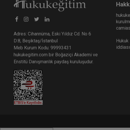
Hakk
hukuke
kurulmu
camiası
Adres: Cihannüma, Eski Yıldız Cd. No 6
Hukuk E
D:8, Beşiktaş/İstanbul
iddias
Meb Kurum Kodu: 99993431
hukukegitim.com bir Boğaziçi Akademi ve
Enstitü Danışmanlık paydaş kuruluşudur.