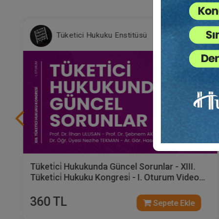
Tüketici Hukuku Enstitüsü
Tüketi̇ci̇ Hukukunda Güncel Sorunlar - XIII.
Tüketi̇ci̇ Hukuku Kongresi̇ - I. Oturum Video
Kaydı
360 TL
Sepete Ekle