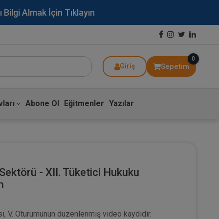
lgi Almak İçin Tıklayın
0
Sepetim
Giriş
ları
Abone Ol
Eğitmenler
Yazılar
Sektörü - XII. Tüketici Hukuku
m
si, V. Oturumunun düzenlenmiş video kaydıdır.