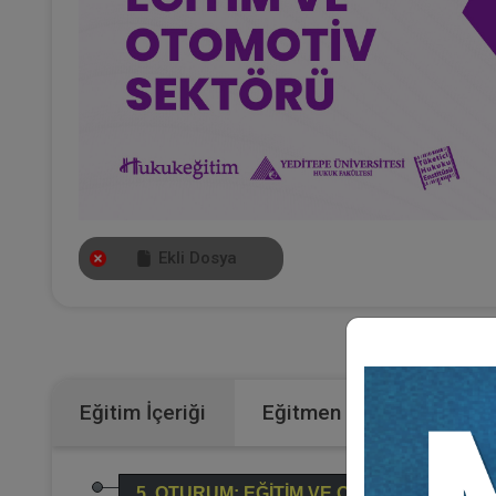
Ekli Dosya
Eğitim İçeriği
Eğitmen
5. OTURUM: EĞİTİM VE OTOMOTİV