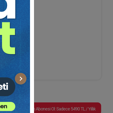
Sonraki
Video Eğitim Abonesi Ol: Sadece 5490 TL / Yıllık