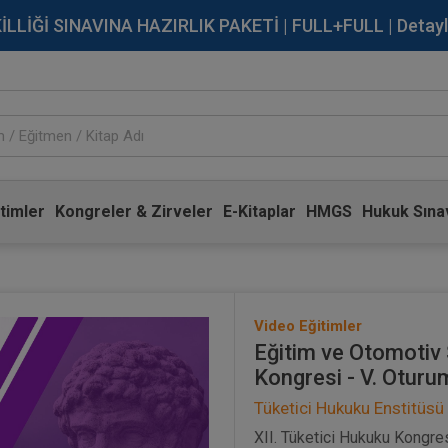
İĞİ SINAVINA HAZIRLIK PAKETİ | FULL+FULL | Detaylı Bi
timler
Kongreler & Zirveler
E-Kitaplar
HMGS
Hukuk Sınav
Video Eğitimler
Eğitim ve Otomotiv 
Kongresi - V. Oturu
Tüketici Hukuku Enstitüsü
XII. Tüketici Hukuku Kongre