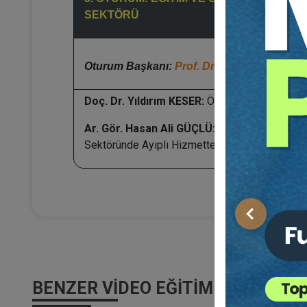
SEKTÖRÜ
Oturum Başkanı:
Prof. Dr. Cevdet YAVUZ
Doç. Dr. Yıldırım KESER:
Özel Okul Fiyatları
Ar. Gör. Hasan Ali GÜÇLÜ:
Otomotiv
Sektöründe Ayıplı Hizmetten Doğan Sorumlulu
Önceki
BENZER VIDEO EĞITIMLER