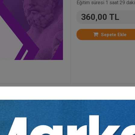
Eğitim süresi 1 saat 29 daki
360,00 TL
Sepete Ekle
Kategoriler:
Bütün Video Eğitimler
,
Tüketici Hukuk