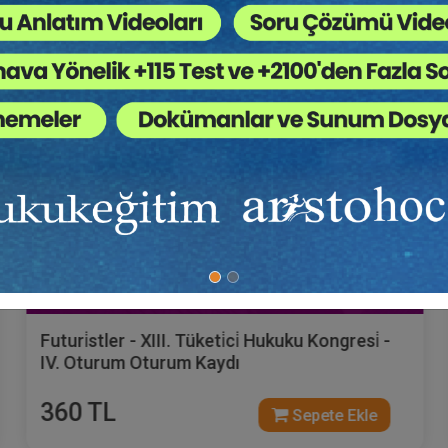
Tüketici Hukuku Enstitüsü
Futuri̇stler - XIII. Tüketi̇ci̇ Hukuku Kongresi̇ -
IV. Oturum Oturum Kaydı
360 TL
Sepete Ekle