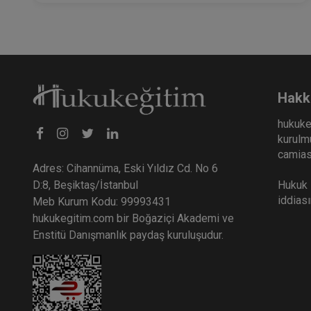
Hakk
hukuke
kurulmu
camiası
Adres: Cihannüma, Eski Yıldız Cd. No 6
Hukuk E
D:8, Beşiktaş/İstanbul
iddias
Meb Kurum Kodu: 99993431
hukukegitim.com bir Boğaziçi Akademi ve
Enstitü Danışmanlık paydaş kuruluşudur.