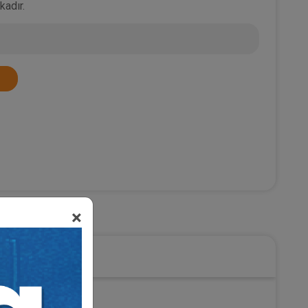
kadır.
u
×