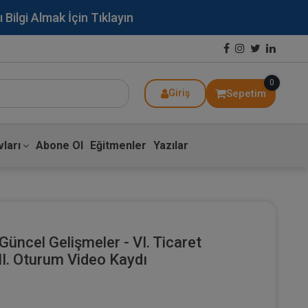
lgi Almak İçin Tıklayın
0
Sepetim
Giriş
ları
Abone Ol
Eğitmenler
Yazılar
Güncel Gelişmeler - VI. Ticaret
II. Oturum Video Kaydı