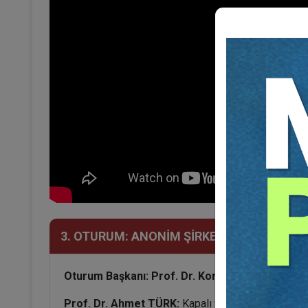
3. OTURUM: ANONİM ŞİRKETLERDE GÜNCE
Oturum Başkanı: Prof. Dr. Korkut ÖZKORKUT
Prof. Dr. Ahmet TÜRK:
Kapalı ve Özellikle Az Orta