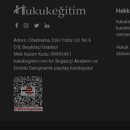
Hakk
hukuke
kurulmu
camiası
Adres: Cihannüma, Eski Yıldız Cd. No 6
Hukuk E
D:8, Beşiktaş/İstanbul
iddias
Meb Kurum Kodu: 99993431
hukukegitim.com bir Boğaziçi Akademi ve
Enstitü Danışmanlık paydaş kuruluşudur.