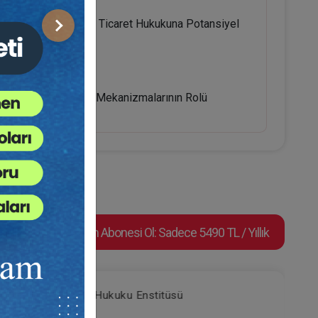
sı" (ZuFinG) ve Türk Ticaret Hukukuna Potansiyel
Sonraki
etlerde İç Denetim Mekanizmalarının Rolü
Video Eğitim Abonesi Ol: Sadece 5490 TL / Yıllık
Tüketici Hukuku Enstitüsü