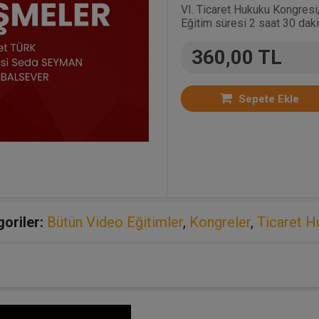
VI. Ticaret Hukuku Kongresi
Eğitim süresi 2 saat 30 daki
360,00 TL
Sepete Ekle
oriler:
Bütün Video Eğitimler
,
Kongreler
,
Ticaret H