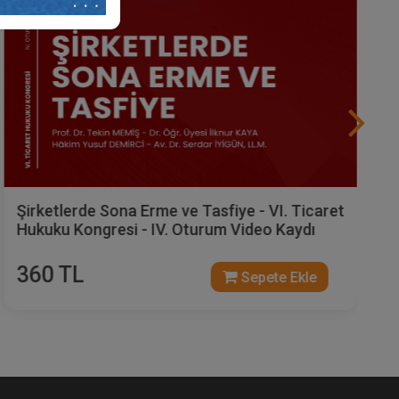
Anonim Şirketlerde Pay Sahipliği - VI. Ticaret
Hukuku Kongresi - II. Oturum Video Kaydı
360 TL
Sepete Ekle