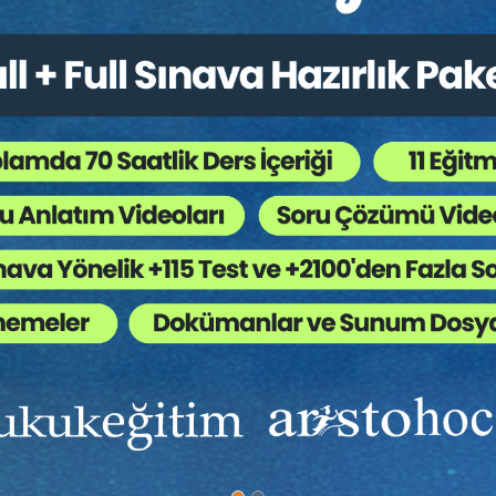
çısından Yeni Bir Reform: Almanya'nın "Gelecek Finansmanı Yasa
irket Sözleşmelerinin Hukuki Rejimi: Karşılaştırmalı Bir Analiz
e Denetim Boşluğu Sorunu: Bağımsız Denetim Dışında Kalan Şirk
Tüketici Hukuku Enstitüsü