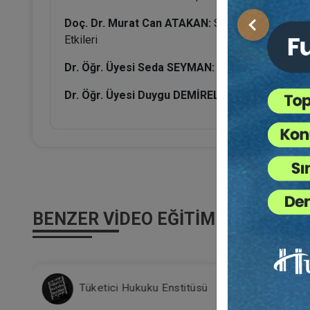
Doç. Dr. Murat Can ATAKAN:
Sermaye Şirketleri A
Önceki
Etkileri
Dr. Öğr. Üyesi Seda SEYMAN:
Anonim ve Limited Ş
Dr. Öğr. Üyesi Duygu DEMİREL:
Anonim Şirketlerd
BENZER VIDEO EĞITIMLER
Tüketici Hukuku Enstitüsü