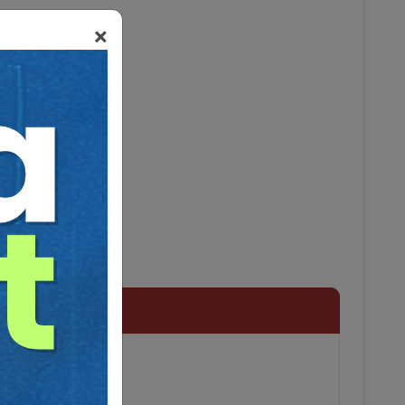
×
enleme İhtiyacı