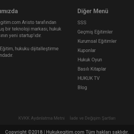
ımızda
Diğer Menü
gitim.com Aristo tarafından
SSS
ş bir teknoloji markası, hukuk
Geçmiş Eğitimler
nın yeni startup’ıdır.
Kurumsal Eğitimler
ğitim, hukuku dijitalleştirme
Kuponlar
ındadır.
Hukuk Oyun
Basılı Kitaplar
HUKUK TV
Blog
KVKK Aydınlatma Metni
İade ve Değişim Şartları
Copyright ©2018 | Hukukegitim.com Tüm hakları saklıdır.