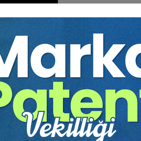
L GELİŞMELER
klı Anonim Ortaklıkların İşlemesini Kolaylaştıracak Ek Yasal Düz