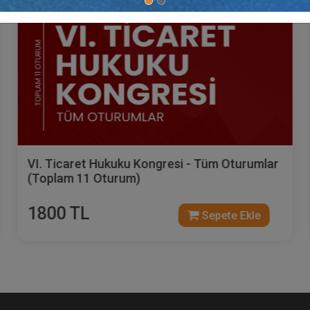
Şirketlerde Sona Erme ve Tasfiye - VI. Ticaret
Hukuku Kongresi - IV. Oturum Video Kaydı
360 TL
Sepete Ekle