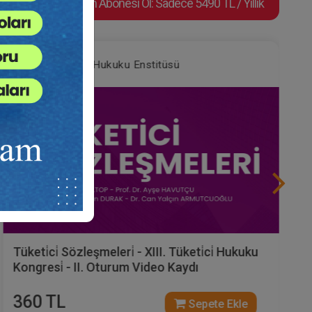
Video Eğitim Abonesi Ol: Sadece 5490 TL / Yıllık
Tüketici Hukuku Enstitüsü
Tüketi̇ci̇ Sözleşmeleri̇ - XIII. Tüketi̇ci̇ Hukuku
Kongresi̇ - II. Oturum Video Kaydı
360 TL
Sepete Ekle