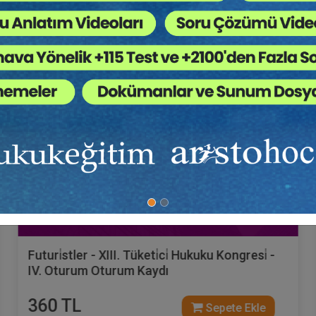
Tüketici Hukuku Enstitüsü
Futuri̇stler - XIII. Tüketi̇ci̇ Hukuku Kongresi̇ -
IV. Oturum Oturum Kaydı
360 TL
Sepete Ekle