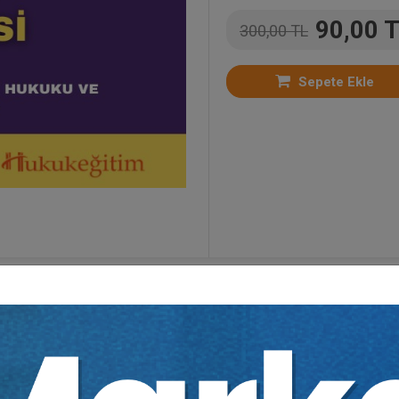
90,00 
300,00 TL
Sepete Ekle
mler
,
Kongreler
,
Bütün Video Eğitimler
,
Kongreler
,
T