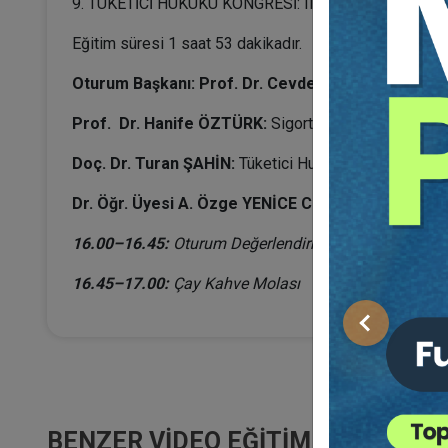
9. TÜKETİCİ HUKUKU KONGRESİ: II. Oturum - FİNANS
Eğitim süresi 1 saat 53 dakikadır.
Oturum Başkanı: Prof. Dr. Cevdet YAVUZ
Prof. Dr. Hanife ÖZTÜRK:
Sigorta Sözleşmelerinde İ
Doç. Dr. Turan ŞAHİN:
Tüketici Hukukunda Bireysel Kre
Dr. Öğr. Üyesi A. Özge YENİCE CEYLAN:
Finansal Tü
16.00–16.45:
Oturum Değerlendirme (Soru - Cevap)
16.45–17.00:
Çay Kahve Molası
Önceki
BENZER VIDEO EĞITIMLER