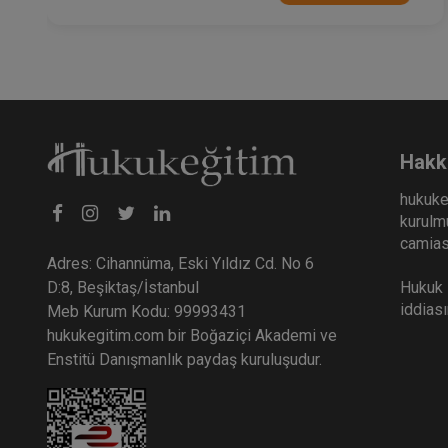
Hakk
hukuke
kurulmu
camiası
Adres: Cihannüma, Eski Yıldız Cd. No 6
Hukuk E
D:8, Beşiktaş/İstanbul
iddias
Meb Kurum Kodu: 99993431
hukukegitim.com bir Boğaziçi Akademi ve
Enstitü Danışmanlık paydaş kuruluşudur.