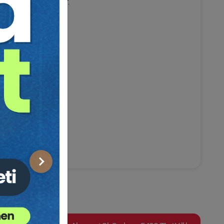
un video kaydıdır.
Sonraki