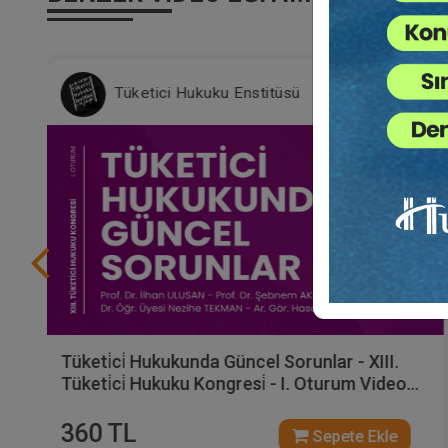
Tüketici Hukuku Enstitüsü
Tüketi̇ci̇ Hukukunda Güncel Sorunlar - XIII.
Tüketi̇ci̇ Hukuku Kongresi̇ - I. Oturum Video
Kaydı
360 TL
Sepete Ekle