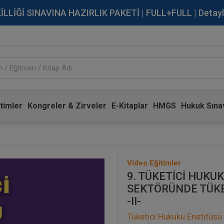
İĞİ SINAVINA HAZIRLIK PAKETİ | FULL+FULL | Detaylı Bi
timler
Kongreler & Zirveler
E-Kitaplar
HMGS
Hukuk Sınav
Video Eğitimler
9. TÜKETİCİ HUKUK
SEKTÖRÜNDE TÜKE
-II-
Tüketici Hukuku Enstitüsü