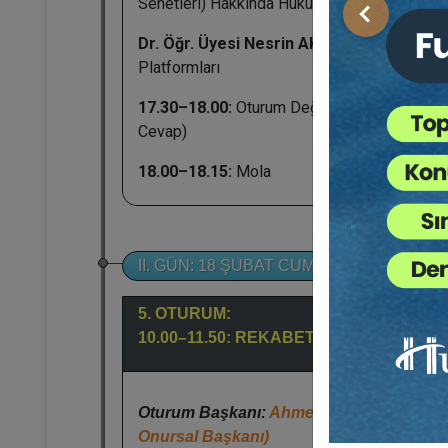
Senetleri) Hakkında Hukuki Bir Değerlendir
Önceki
Dr. Öğr. Üyesi Nesrin AKIN:
Kitle Fonlama
Platformları
17.30–18.00:
Oturum Değerlendirme (Soru -
Cevap)
18.00–18.15:
Mola
II. GÜN: 18 ŞUBAT CUMA
5. OTURUM:
10.00–11.50: REKABET HUKUKU
Oturum Başkanı:
Ahmet ÖZGAN (11. HD
Onursal Başkanı)