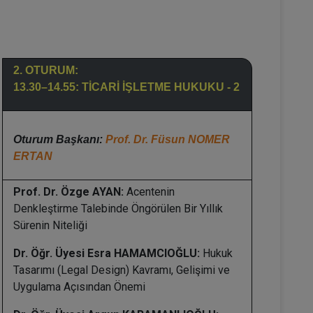
2. OTURUM:
13.30–14.55: TİCARİ İŞLETME HUKUKU - 2
Oturum Başkanı:
Prof. Dr. Füsun NOMER
ERTAN
Prof. Dr. Özge AYAN:
Acentenin
Denkleştirme Talebinde Öngörülen Bir Yıllık
Sürenin Niteliği
Dr. Öğr. Üyesi Esra HAMAMCIOĞLU:
Hukuk
Tasarımı (Legal Design) Kavramı, Gelişimi ve
Uygulama Açısından Önemi