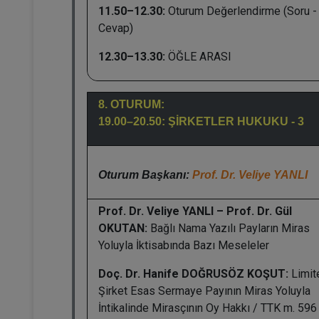
11.50–12.30:
Oturum Değerlendirme (Soru -
Cevap)
12.30–13.30:
ÖĞLE ARASI
8. OTURUM:
19.00–20.50: ŞİRKETLER HUKUKU - 3
Oturum Başkanı:
Prof. Dr. Veliye YANLI
Prof. Dr. Veliye YANLI – Prof. Dr. Gül
OKUTAN:
Bağlı Nama Yazılı Payların Miras
Yoluyla İktisabında Bazı Meseleler
Doç. Dr. Hanife DOĞRUSÖZ KOŞUT:
Limit
Şirket Esas Sermaye Payının Miras Yoluyla
İntikalinde Mirasçının Oy Hakkı / TTK m. 596