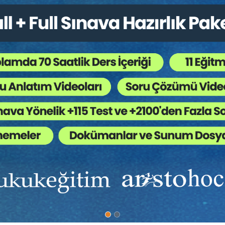
me
6. OTURUM:
13.30–15.20: ŞİRKETLER HUKUKU - 1
Oturum Başkanı:
Prof. Dr. Zühtü AYTAÇ