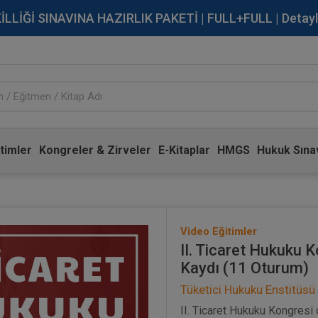
İĞİ SINAVINA HAZIRLIK PAKETİ | FULL+FULL | Detaylı Bi
timler
Kongreler & Zirveler
E-Kitaplar
HMGS
Hukuk Sınav
Video Eğitimler
II. Ticaret Hukuku 
Kaydı (11 Oturum)
Tüketici Hukuku Enstitüsü
II. Ticaret Hukuku Kongresi 