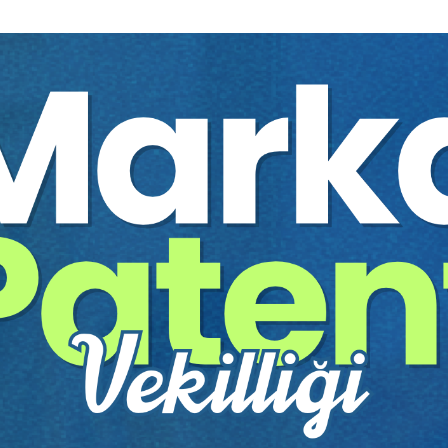
4. OTURUM:
YE
18.15–19.40: SİGORTA HUKUKU
Oturum Başkanı:
Prof. Dr. Samim ÜNAN
Prof. Dr. Şaban KAYIHAN:
Sigorta
Sözleşmelerinde Sürelerle İlgili Düşünceler
e
Dr. Öğr. Üyesi Serdar HIZIR:
Hukuki
Yönleriyle Açık Sigortacılık
Av. Dr. Ahmet KARAYAZGAN:
Trafik Sigortası
Genel Şartlarında Değişiklik: Eşdeğer Parça -
Orjinal Parça Tazmin Sorunu
n
19.40–20.15:
Oturum Değerlendirme (Soru -
Cevap)