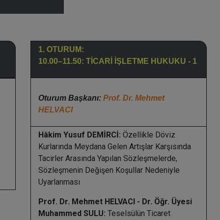
1. OTURUM:
10.00–11.50: TİCARİ İŞLETME HUKUKU - 1
Oturum Başkanı:
Prof. Dr. Mehmet
HELVACI
Hâkim Yusuf DEMİRCİ:
Özellikle Döviz
Kurlarında Meydana Gelen Artışlar Karşısında
Tacirler Arasında Yapılan Sözleşmelerde,
Sözleşmenin Değişen Koşullar Nedeniyle
Uyarlanması
Prof. Dr. Mehmet HELVACI - Dr. Öğr. Üyesi
Muhammed SULU:
Teselsülün Ticaret