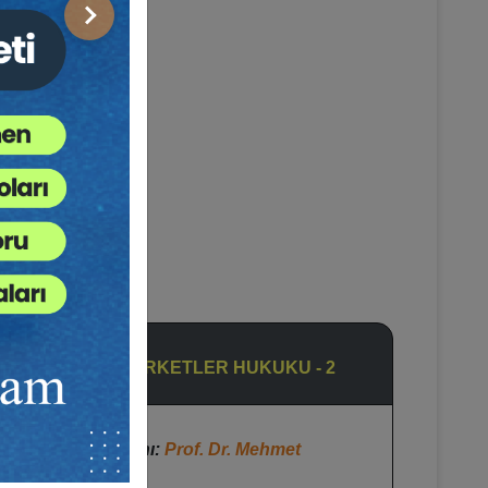
Sonraki
7. OTURUM:
16.15–18.00: ŞİRKETLER HUKUKU - 2
Oturum Başkanı:
Prof. Dr. Mehmet
BAHTİYAR