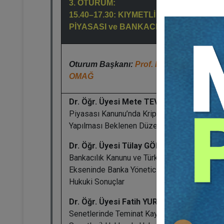
3. OTURUM:
15.40–17.30: KIYMETLİ EVRAK, SERMA
PİYASASI ve BANKACILIK HUKUKU
Oturum Başkanı:
Prof. Dr. Merih Kemal
OMAĞ
Dr. Öğr. Üyesi Mete TEVETOĞLU:
Sermay
Piyasası Kanunu’nda Kripto Varlıklara İlişkin
Yapılması Beklenen Düzenlemeler
Dr. Öğr. Üyesi Tülay GÖKDEMİR TAMER:
Bankacılık Kanunu ve Türk Ticaret Kanunu
Ekseninde Banka Yöneticisi Olmaya Bağlana
Hukuki Sonuçlar
Dr. Öğr. Üyesi Fatih YURTBAŞI:
Kambiyo
Senetlerinde Teminat Kayıtları (Teminat