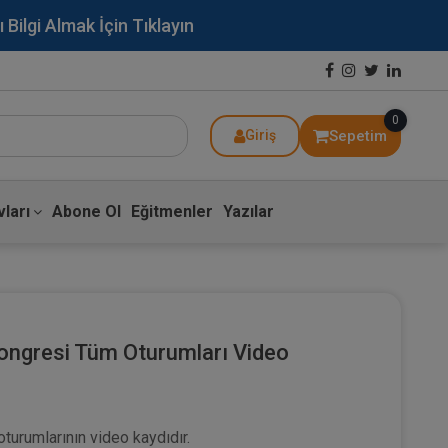
lgi Almak İçin Tıklayın
0
Sepetim
Giriş
ları
Abone Ol
Eğitmenler
Yazılar
Kongresi Tüm Oturumları Video
oturumlarının video kaydıdır.