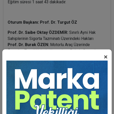
Eğitim süresi 1 saat 43 dakikadır.
Oturum Başkanı: Prof. Dr. Turgut ÖZ
Prof. Dr. Saibe Oktay ÖZDEMİR:
Sınırlı Ayni Hak
Sahiplerinin Sigorta Tazminatı Üzerindeki Hakları
Prof. Dr. Burak ÖZEN:
Motorlu Araç Üzerinde
Önceden Tescil Yoluyla Kazanılmış Rehnin Sonradan
×
Kazanılan Hapis Hakkıyla İlişkisi
BENZER VIDEO EĞITIMLER