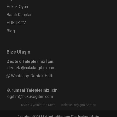
Hukuk Oyun
Basılı Kitaplar
HUKUK TV
Blog
Bize Ulaşın
Destek Talepleriniz İçin:
destek @hukukegitim.com
Whatsapp Destek Hattı
Kurumsal Talepleriniz İçin:
egitim@hukukegitim.com
KVKK Aydınlatma Metni
İade ve Değişim Şartları
Copyright ©2018 | Hukukegitim.com Tüm hakları saklıdır.