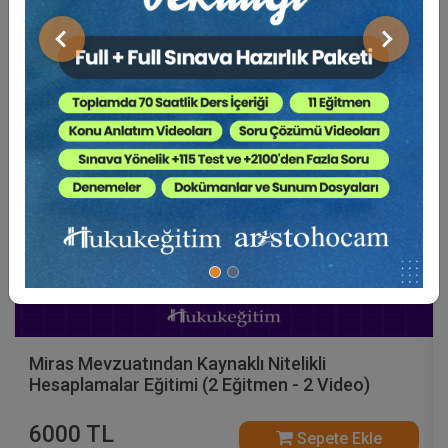
Video Eğitim Abonesi Ol: Sadece 5490 TL / Yıllık
Önceki
Sonraki
Hukuk Eğitim
Miras Mevzuatından Kaynaklı Nitelikli
Hesaplamalar Eğitimi (2 Eğitmen - 2 Video)
6000 TL
Sepete Ekle