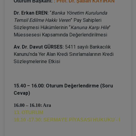
Oturum Başkanı:
: Prof. Dr. Şaban KAYIHAN
Dr. Erkan EREN:
“
Banka Yönetim Kurulunda
Temsil Edilme Hakkı Veren
” Pay Sahipleri
Sözleşmesi Hükümlerinin “
Kanuna Karşı Hile
”
Müessesesi Kapsamında Değerlendirilmesi
Av. Dr. Davut GÜRSES:
5411 sayılı Bankacılık
Kanunu’nda Yer Alan Kredi Sınırlamalarının Kredi
Sözleşmelerine Etkisi
15.40 – 16.00: Oturum Değerlendirme (Soru
Cevap)
16.00 – 16.10: Ara
13. OTURUM
16.10 -17.30: SERMAYE PİYASASI HUKUKU - I