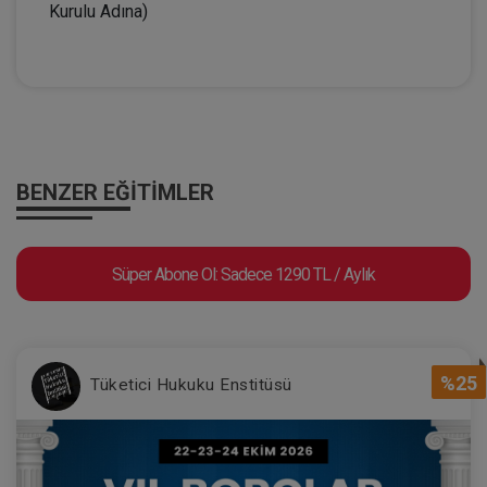
Kurulu Adına)
BENZER EĞITIMLER
Süper Abone Ol: Sadece 1290 TL / Aylık
%25
Tüketici Hukuku Enstitüsü