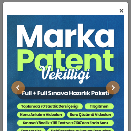
×
16.30 – 17.10: Oturum Değerlendirme (Soru
Cevap)
17.10 – 17.20: Ara
9. OTURUM
17.20 – 18.40: LİMİTED ŞİRKETLER
Önceki
Sonraki
Oturum Başkanı:
Ahmet ÖZGAN (Yargıtay 11.
HD Onursal Başkanı)
Prof. Dr. Mustafa TOPALOĞLU:
Limited
Şirketlerde Finansal Tabloların Müzakeresi