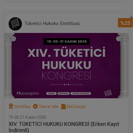
%25
Tüketici Hukuku Enstitüsü
Sertifika
Tekrar İzle
Ekli Dosya
19-20-21 Kasım 2026
XIV. TÜKETİCİ HUKUKU KONGRESİ (Erken Kayıt
İndirimli)