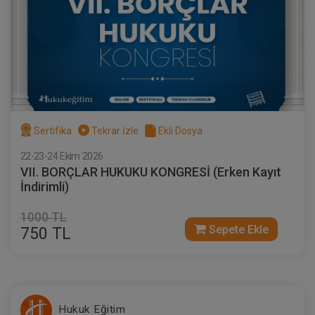
Sertifika
Tekrar İzle
Ekli Dosya
22-23-24 Ekim 2026
VII. BORÇLAR HUKUKU KONGRESİ (Erken Kayıt
İndirimli)
1000 TL
Sepete Ekle
750 TL
Hukuk Eğitim