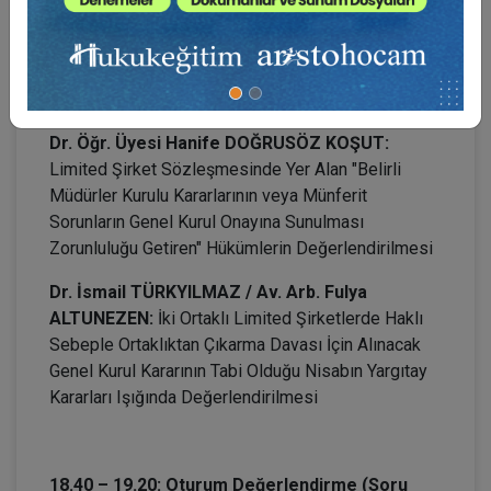
Nedeniyle Genel Kurulun Ertelenmesi
Prof. Dr. Ahmet TÜRK:
Türk Ticaret Kanunu’nun
Limited Şirketlere İlişkin Hükümlerindeki Eksiklik
ve Çelişkiler
Dr. Öğr. Üyesi Hanife DOĞRUSÖZ KOŞUT:
Limited Şirket Sözleşmesinde Yer Alan "Belirli
Müdürler Kurulu Kararlarının veya Münferit
Sorunların Genel Kurul Onayına Sunulması
Zorunluluğu Getiren" Hükümlerin Değerlendirilmesi
Dr. İsmail TÜRKYILMAZ / Av. Arb. Fulya
ALTUNEZEN
:
İki Ortaklı Limited Şirketlerde Haklı
Sebeple Ortaklıktan Çıkarma Davası İçin Alınacak
Genel Kurul Kararının Tabi Olduğu Nisabın Yargıtay
Kararları Işığında Değerlendirilmesi
18.40 – 19.20: Oturum Değerlendirme (Soru