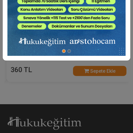
Anonim Şirketlerde Güncel Gelişmeler - VI.
Ticaret Hukuku Kongresi - III. Oturum Video
Kaydı
360 TL
Sepete Ekle