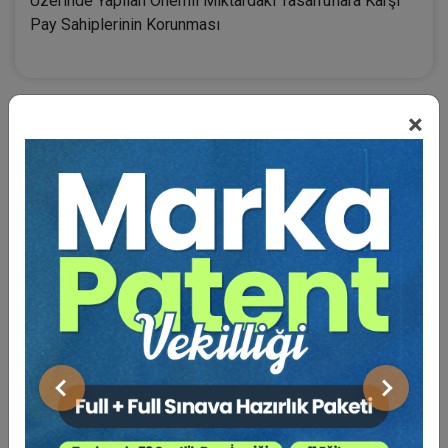
Üzerinde Yapılan Önemli Miktardaki Tasarruflara Karşı
Pay Sahiplerinin Korunması
×
BENZER VIDEO EĞITIMLER
Video Eğitim Abonesi Ol: Sadece 5490 TL / Yıllık
Tüketici Hukuku Enstitüsü
Önceki
Sonraki