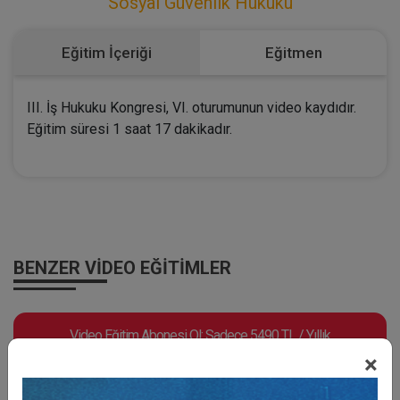
Sosyal Güvenlik Hukuku
Eğitim İçeriği
Eğitmen
III. İş Hukuku Kongresi, VI. oturumunun video kaydıdır.
Eğitim süresi 1 saat 17 dakikadır.
BENZER VIDEO EĞITIMLER
Video Eğitim Abonesi Ol: Sadece 5490 TL / Yıllık
×