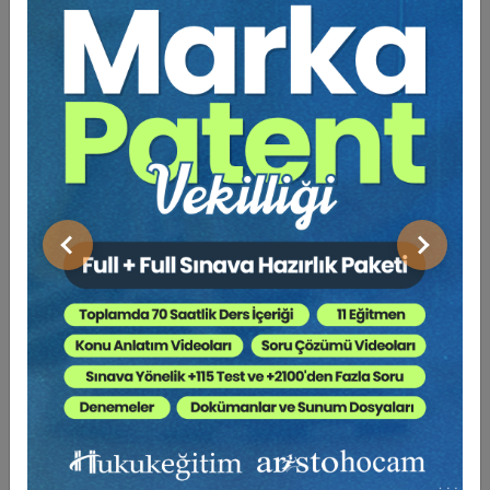
Tüketici Hukuku Enstitüsü
Önceki
Sonraki
Sosyal Güvenlik Hukuku - V. İş Hukuku Kongresi -
IV. Oturum Video Kaydı
360 TL
Sepete Ekle