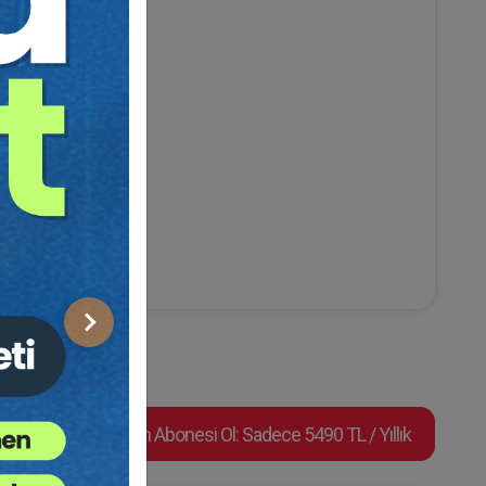
hkeme
Sonraki
Video Eğitim Abonesi Ol: Sadece 5490 TL / Yıllık