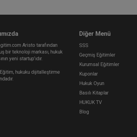
ımızda
Diğer Menü
gitim.com Aristo tarafından
SSS
ş bir teknoloji markası, hukuk
Geçmiş Eğitimler
nın yeni startup’ıdır.
Kurumsal Eğitimler
ğitim, hukuku dijitalleştirme
Kuponlar
ındadır.
Hukuk Oyun
Basılı Kitaplar
HUKUK TV
Blog