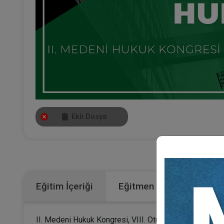
Ekli Dosya
Kategoriler:
Bü
Eğitim İçeriği
Eğitmen
II. Medeni Hukuk Kongresi, VIII. Oturumunun video kayd