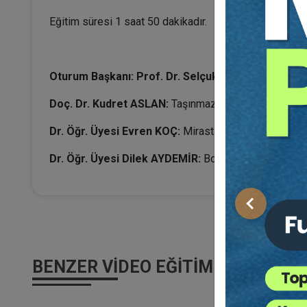
Eğitim süresi 1 saat 50 dakikadır.
Oturum Başkanı: Prof. Dr. Selçuk ÖZTEK
Doç. Dr. Kudret ASLAN:
Taşınmazın Aynından Doğan 
Dr. Öğr. Üyesi Evren KOÇ:
Mirastan Doğan Davalarda
Dr. Öğr. Üyesi Dilek AYDEMİR:
Boşanma ve Ayrılık Da
Önceki
BENZER VIDEO EĞITIMLER