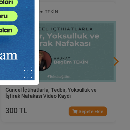
Av. Begüm TEKİN
Güncel İçtihatlarla, Tedbir, Yoksulluk ve
İştirak Nafakası Video Kaydı
300 TL
Sepete Ekle