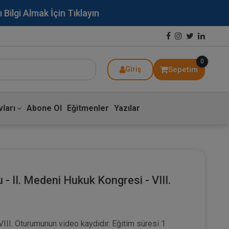
lgi Almak İçin Tıklayın
0
Sepetim
Giriş
ları
Abone Ol
Eğitmenler
Yazılar
- II. Medeni Hukuk Kongresi - VIII.
ı
III. Oturumunun video kaydıdır. Eğitim süresi 1