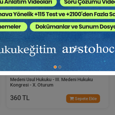
Tüketici Hukuku Enstitüsü
Medeni Usul Hukuku - III. Medeni Hukuku
Kongresi - X. Oturum
360 TL
Sepete Ekle