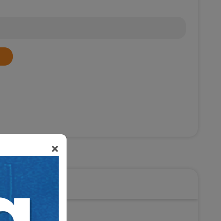
×
ni Usul Hukuku