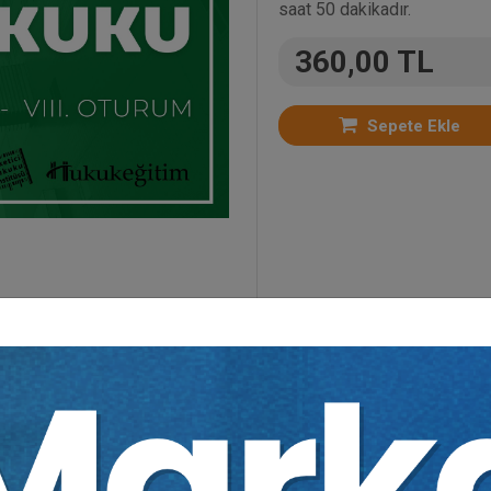
saat 50 dakikadır.
360,00 TL
Sepete Ekle
tün Video Eğitimler
,
Kongreler
,
Medeni Hukuk
,
Mede
ıdır.