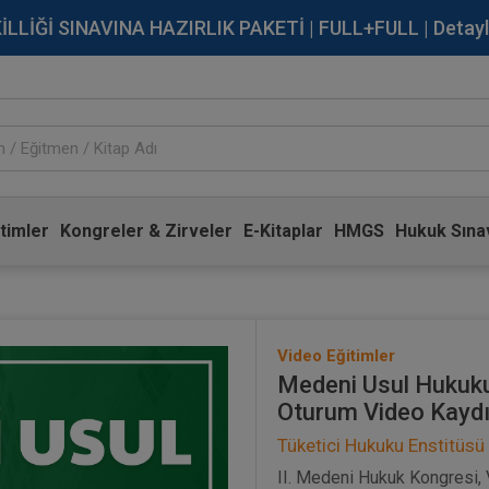
İĞİ SINAVINA HAZIRLIK PAKETİ | FULL+FULL | Detaylı Bi
timler
Kongreler & Zirveler
E-Kitaplar
HMGS
Hukuk Sınav
Video Eğitimler
Medeni Usul Hukuku 
Oturum Video Kayd
Tüketici Hukuku Enstitüsü
II. Medeni Hukuk Kongresi, V