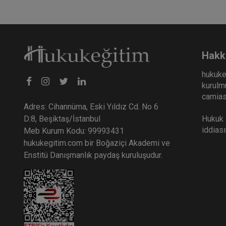
Hakk
hukuke
kurulmu
camiası
Adres: Cihannüma, Eski Yıldız Cd. No 6
Hukuk E
D:8, Beşiktaş/İstanbul
iddias
Meb Kurum Kodu: 99993431
hukukegitim.com bir Boğaziçi Akademi ve
Enstitü Danışmanlık paydaş kuruluşudur.