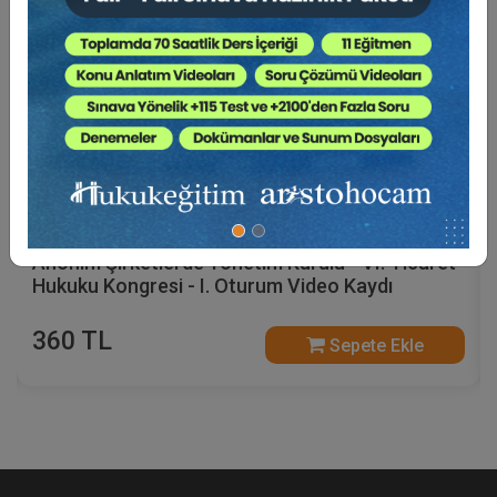
Anonim Şirketlerde Yönetim Kurulu - VI. Ticaret
Hukuku Kongresi - I. Oturum Video Kaydı
360 TL
Sepete Ekle