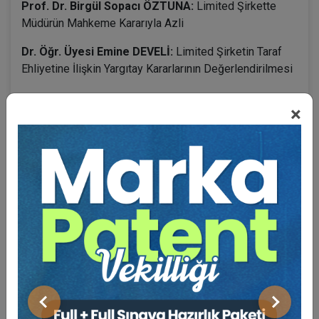
Prof. Dr. Birgül Sopacı ÖZTUNA:
Limited Şirkette
Müdürün Mahkeme Kararıyla Azli
Dr. Öğr. Üyesi Emine DEVELİ:
Limited Şirketin Taraf
Ehliyetine İlişkin Yargıtay Kararlarının Değerlendirilmesi
×
BENZER VIDEO EĞITIMLER
Video Eğitim Abonesi Ol: Sadece 5490 TL / Yıllık
Tüketici Hukuku Enstitüsü
Önceki
Sonraki