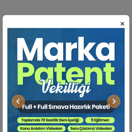
×
BENZER VIDEO EĞITIMLER
Video Eğitim Abonesi Ol: Sadece 5490 TL / Yıllık
Hukuk Eğitim
Önceki
Sonraki