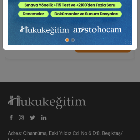
Miras Mevzuatından Kaynaklı Nitelikli
Hesaplamalar Eğitimi (2 Eğitmen - 2 Video)
6000 TL
Sepete Ekle
Adres: Cihannüma, Eski Yıldız Cd. No 6 D:8, Beşiktaş/