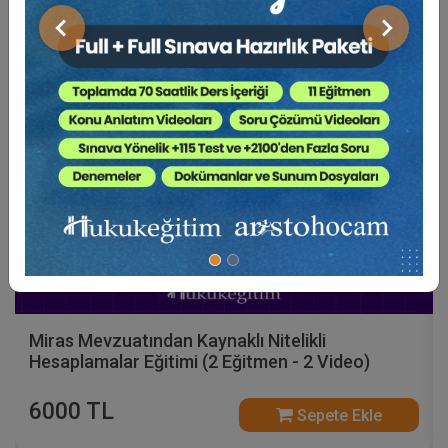
Önceki
Sonraki
Hukuk Eğitim
Miras Mevzuatından Kaynaklı Nitelikli
Hesaplamalar Eğitimi (2 Eğitmen - 2 Video)
6000 TL
Sepete Ekle