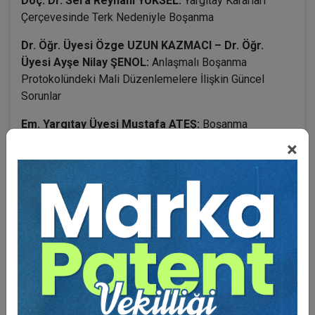
Doç. Dr. Sera Reyhanî YÜKSEL:
Yargıtay Kararları
Çerçevesinde Terk Nedeniyle Boşanma
Dr. Öğr. Üyesi Özge UZUN KAZMACI – Dr. Öğr.
Üyesi Ayşe Nilay ŞENOL:
Anlaşmalı Boşanma
Protokolündeki Mali Düzenlemelere İlişkin Güncel
Sorunlar
Em. Yargıtay Üyesi Mustafa ATEŞ:
Boşanma
Davalarında İspat
×
BENZER VIDEO EĞITIMLER
Video Eğitim Abonesi Ol: Sadece 5490 TL / Yıllık