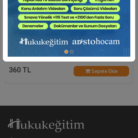
Anonim Şirketlerde Yönetim Kurulu - VI. Ticaret
Hukuku Kongresi - I. Oturum Video Kaydı
360 TL
Sepete Ekle