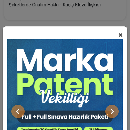
Şirketlerde Önalım Hakkı - Kaçış Klozu İlişkisi
×
BENZER VIDEO EĞITIMLER
Video Eğitim Abonesi Ol: Sadece 5490 TL / Yıllık
Tüketici Hukuku Enstitüsü
Önceki
Sonraki