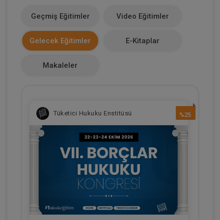
1099
Geçmiş Eğitimler
Video Eğitimler
Makale Sayısı
Gelecek Eğitimler
E-Kitaplar
0
Makaleler
Tüketici Hukuku Enstitüsü
%25