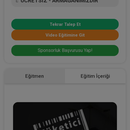
ÜCRETSİZ - ARMAĞANIMIZDIR
L
Tekrar Talep Et
Video Eğitimine Git
Sponsorluk Başvurusu Yap!
Eğitmen
Eğitim İçeriği