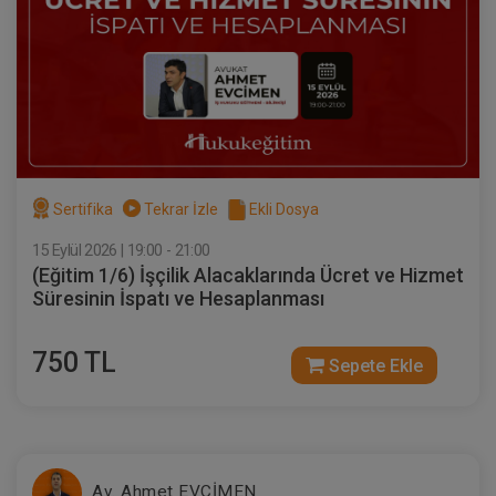
Sertifika
Tekrar İzle
Ekli Dosya
VII. TİCARET HUKUKU KONGRESİ (Erken
Kayıt İndirimli)
18 ŞUBAT 2027
11:00 - 19:00
480
Eğitim Tarihi
Eğitim Saati
Dakika
1000 TL
Sertifika
Tekrar İzle
Ekli Dosya
Sepete Ekle
750 TL
15 Eylül 2026 | 19:00 - 21:00
(Eğitim 1/6) İşçilik Alacaklarında Ücret ve Hizmet
Süresinin İspatı ve Hesaplanması
750 TL
Sepete Ekle
Av. Ahmet EVCİMEN