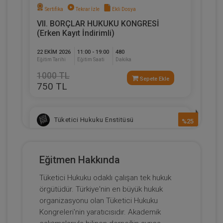
Sertifika
Tekrar İzle
Ekli Dosya
VII. BORÇLAR HUKUKU KONGRESİ
(Erken Kayıt İndirimli)
22 EKIM 2026
11:00 - 19:00
480
Eğitim Tarihi
Eğitim Saati
Dakika
1000 TL
Sepete Ekle
750 TL
Tüketici Hukuku Enstitüsü
%25
Eğitmen Hakkında
Tüketici Hukuku odaklı çalışan tek hukuk
örgütüdür. Türkiye'nin en büyük hukuk
organizasyonu olan Tüketici Hukuku
Kongreleri'nin yaratıcısıdır. Akademik