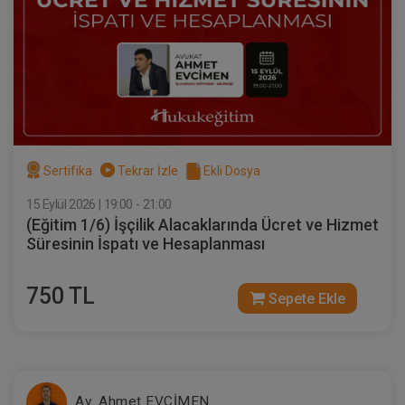
Sertifika
Tekrar İzle
Ekli Dosya
VII. TİCARET HUKUKU KONGRESİ (Erken
Kayıt İndirimli)
18 ŞUBAT 2027
11:00 - 19:00
480
Eğitim Tarihi
Eğitim Saati
Dakika
1000 TL
Sertifika
Tekrar İzle
Ekli Dosya
Sepete Ekle
750 TL
15 Eylül 2026 | 19:00 - 21:00
(Eğitim 1/6) İşçilik Alacaklarında Ücret ve Hizmet
Süresinin İspatı ve Hesaplanması
750 TL
Sepete Ekle
Av. Ahmet EVCİMEN