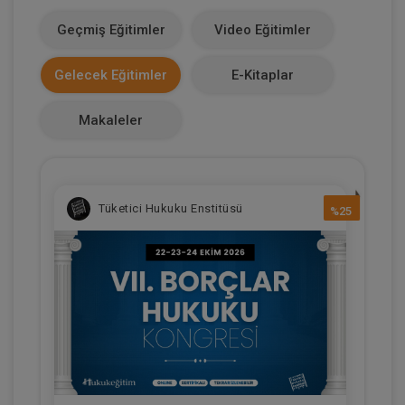
1100
Geçmiş Eğitimler
Video Eğitimler
Makale Sayısı
Gelecek Eğitimler
E-Kitaplar
0
Makaleler
Tüketici Hukuku Enstitüsü
%25