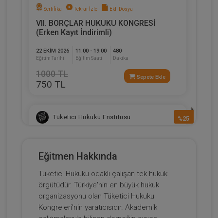
Sertifika
Tekrar İzle
Ekli Dosya
VII. BORÇLAR HUKUKU KONGRESİ
(Erken Kayıt İndirimli)
22 EKIM 2026
11:00 - 19:00
480
Eğitim Tarihi
Eğitim Saati
Dakika
1000 TL
Sepete Ekle
750 TL
Tüketici Hukuku Enstitüsü
%25
Eğitmen Hakkında
Tüketici Hukuku odaklı çalışan tek hukuk
örgütüdür. Türkiye'nin en büyük hukuk
organizasyonu olan Tüketici Hukuku
Kongreleri'nin yaratıcısıdır. Akademik