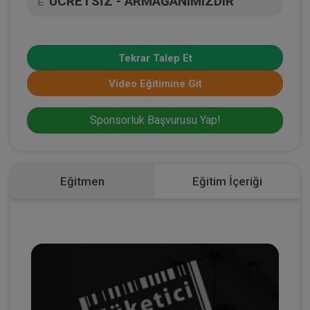
ÜCRETSİZ - ARMAĞANIMIZDIR
L
Tekrar Talep Et
Video Eğitimine Git
Sponsorluk Başvurusu Yap!
Eğitmen
Eğitim İçeriği