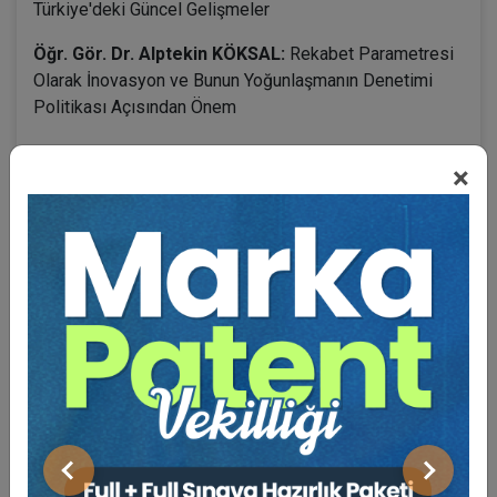
Türkiye'deki Güncel Gelişmeler
Öğr. Gör. Dr. Alptekin KÖKSAL:
Rekabet Parametresi
Olarak İnovasyon ve Bunun Yoğunlaşmanın Denetimi
Politikası Açısından Önem
×
BENZER VIDEO EĞITIMLER
Video Eğitim Abonesi Ol: Sadece 5490 TL / Yıllık
Tüketici Hukuku Enstitüsü
Önceki
Sonraki