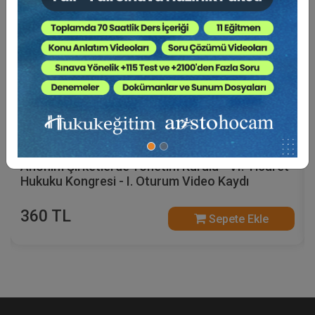
Anonim Şirketlerde Yönetim Kurulu - VI. Ticaret
Hukuku Kongresi - I. Oturum Video Kaydı
360 TL
Sepete Ekle