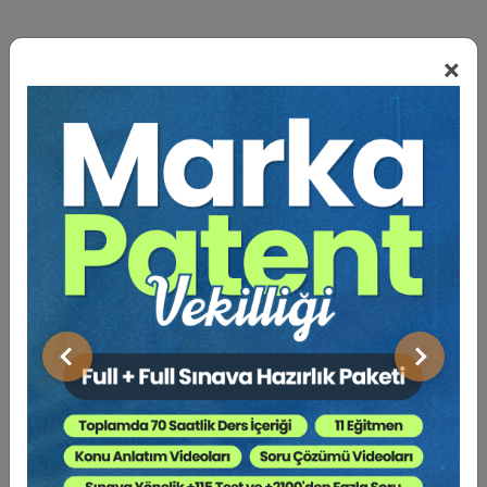
×
BENZER VIDEO EĞITIMLER
Video Eğitim Abonesi Ol: Sadece 5490 TL / Yıllık
Hukuk Eğitim
Önceki
Sonraki