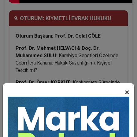
9. OTURUM: KIYMETLİ EVRAK HUKUKU
Oturum Başkanı: Prof. Dr. Celal GÖLE
Prof. Dr. Mehmet HELVACI & Doç. Dr.
Muhammed SULU:
Kambiyo Senetleri Özelinde
Cebrî İcra Kanunu: Hukuk Güvenliği mi, Kişisel
Tercih mi?
Prof. Dr. Ömer KORKUT:
Konkordato Sürecinde
Karşılıksız Çek
×
Dr. Atahan GÜNCAN:
Kambiyo Senetlerinde
Gecikmiş Ciroyla ilgili Sorunlar