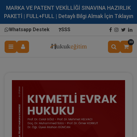
MARKA VE PATENT VEKİLLİĞİ SINAVINA HAZIRLIK
PAKETİ | FULL+FULL | Detaylı Bilgi Almak İçin Tıklayın
Whatsapp Destek
SSS
30