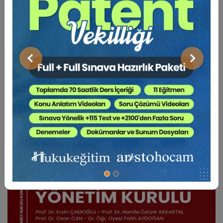
BENZER VIDEO EĞITIMLER
Önceki
Sonraki
Video Eğitim Abonesi Ol: Sadece 5490 TL / Yıllık
Tüketici Hukuku Enstitüsü