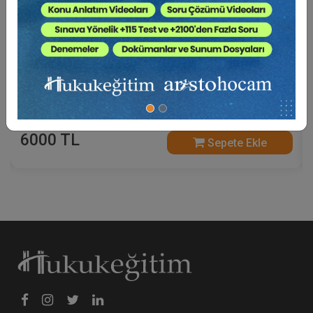
Borçlar Mevzuatından Kaynaklı Nitelikli
Hesaplamalar Eğitimi (3 Eğitmen - 4 Video)
6000 TL
Sepete Ekle