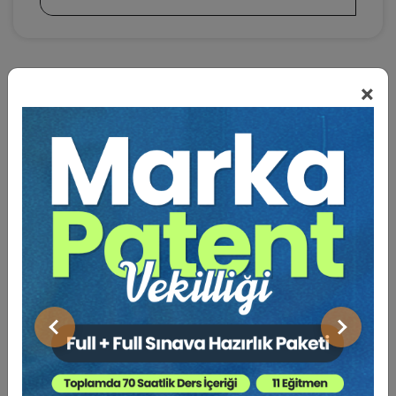
×
BENZER VIDEO EĞITIMLER
Video Eğitim Abonesi Ol: Sadece 5490 TL / Yıllık
Hukuk Eğitim
Önceki
Sonraki