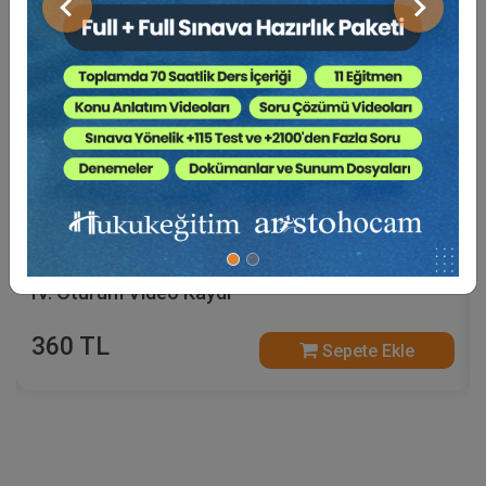
Önceki
Sonraki
Sosyal Güvenlik Hukuku - V. İş Hukuku Kongresi -
IV. Oturum Video Kaydı
360 TL
Sepete Ekle