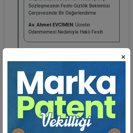
Sözleşmesinin Feshi-Gizlilik Beklentisi
Çerçevesinde Bir Değerlendirme
Av. Ahmet EVCİMEN:
Ücretin
Ödenmemesi Nedeniyle Haklı Fesih
×
BENZER VIDEO EĞITIMLER
Video Eğitim Abonesi Ol: Sadece 5490 TL / Yıllık
Tüketici Hukuku Enstitüsü