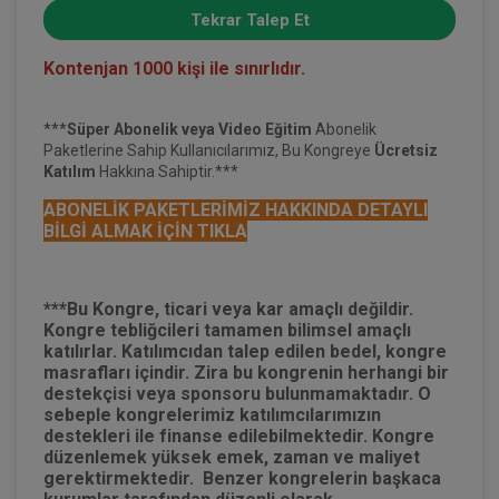
Tekrar Talep Et
Kontenjan 1000 kişi ile sınırlıdır.
***
Süper
Abonelik
veya Video Eğitim
Abonelik
Paketlerine Sahip Kullanıcılarımız, Bu Kongreye
Ücretsiz
Katılım
Hakkına Sahiptir.***
ABONELİK PAKETLERİMİZ HAKKINDA DETAYLI
BİLGİ ALMAK İÇİN TIKLA
***Bu Kongre, ticari veya kar amaçlı değildir.
Kongre tebliğcileri tamamen bilimsel amaçlı
katılırlar. Katılımcıdan talep edilen bedel, kongre
masrafları içindir. Zira bu kongrenin herhangi bir
destekçisi veya sponsoru bulunmamaktadır. O
sebeple kongrelerimiz katılımcılarımızın
destekleri ile finanse edilebilmektedir. Kongre
düzenlemek yüksek emek, zaman ve maliyet
gerektirmektedir. Benzer kongrelerin başkaca