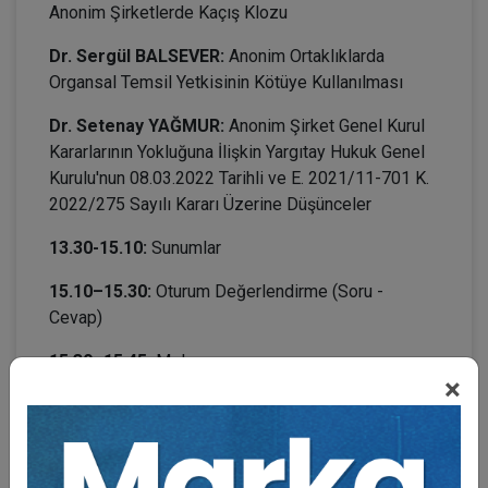
Anonim Şirketlerde Kaçış Klozu
Dr. Sergül BALSEVER:
Anonim Ortaklıklarda
Organsal Temsil Yetkisinin Kötüye Kullanılması
Dr. Setenay YAĞMUR:
Anonim Şirket Genel Kurul
Kararlarının Yokluğuna İlişkin Yargıtay Hukuk Genel
Kurulu'nun 08.03.2022 Tarihli ve E. 2021/11-701 K.
2022/275 Sayılı Kararı Üzerine Düşünceler
13.30-15.10:
Sunumlar
15.10–15.30:
Oturum Değerlendirme (Soru -
Cevap)
15.30–15.45:
Mola
×
7. OTURUM: 15.45–17.15: ANONİM ŞİRKETLER
- 3