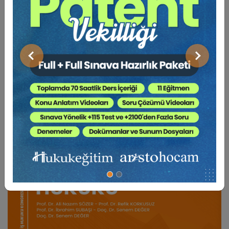
BENZER VIDEO EĞITIMLER
Önceki
Sonraki
Video Eğitim Abonesi Ol: Sadece 5490 TL / Yıllık
Tüketici Hukuku Enstitüsü