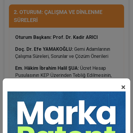
2. OTURUM: ÇALIŞMA VE DİNLENME
SÜRELERİ
Oturum Başkanı: Prof. Dr. Kadir ARICI
Doç. Dr. Efe YAMAKOĞLU:
Gemi Adamlarının
Çalışma Süreleri, Sorunlar ve Çözüm Önerileri
Em. Hâkim İbrahim Halil ŞUA:
Ücret Hesap
Pusulasının KEP Üzerinden Tebliğ Edilmesinin,
Fazla Çalışma İddiasının İspatına Etkisi
×
Av. Ahmet EVCİMEN:
Bordro Tahakkuklarının
Fazla Çalışma Hesaplamasına Etkisi