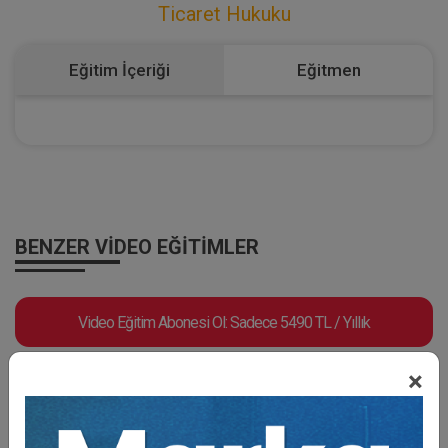
Ticaret Hukuku
Eğitim İçeriği
Eğitmen
BENZER VIDEO EĞITIMLER
Video Eğitim Abonesi Ol: Sadece 5490 TL / Yıllık
×
Tüketici Hukuku Enstitüsü