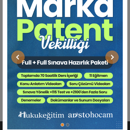
Önceki
Sonraki
Anonim Şirketlerde Yönetim Kurulu - VI. Ticaret
Hukuku Kongresi - I. Oturum Video Kaydı
360 TL
Sepete Ekle