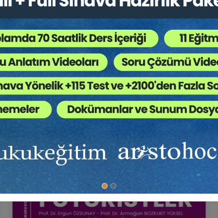
Direktifi: Sürdürülebilir Tüketimde Yeni Bir Adım
Tüketici Hukuku Enstitüsü