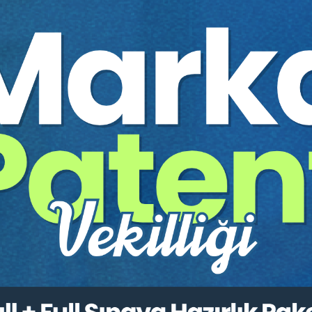
TİCİ HUKUKU
Enstitüsü’nün Tüketici Sözleşmeleri İçin Dijital Yardımcılara İliş
tifinin Türk Hukukundaki Onarım Hakkı Bakımından Uygulanabilirl