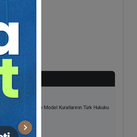
kin Rehber İlkeleri ve Model Kurallarının Türk Hukuku
iği
Sonraki