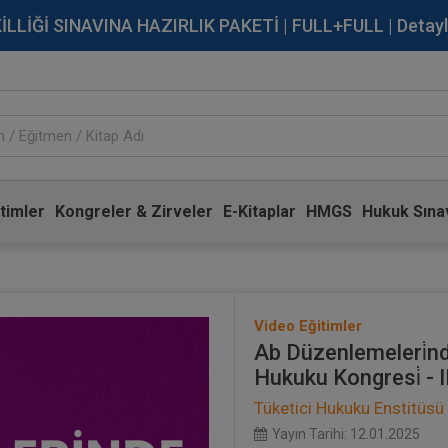
İĞİ SINAVINA HAZIRLIK PAKETİ | FULL+FULL | Detaylı Bi
timler
Kongreler & Zirveler
E-Kitaplar
HMGS
Hukuk Sınav
Video Eğitimler
Ab Düzenlemeleri̇nde 
Hukuku Kongresi̇ - 
Tüketici Hukuku Enstitüsü
Yayın Tarihi: 12.01.2025