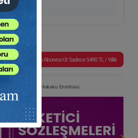
Video Eğitim Abonesi Ol: Sadece 5490 TL / Yıllık
Tüketici Hukuku Enstitüsü