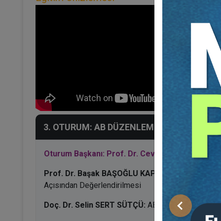
3. OTURUM: AB DÜZENLEMELERİNDE TÜKE
Oturum Başkanı: Prof. Dr. Cevdet YAVUZ
Prof. Dr. Başak BAŞOĞLU KAPANCI:
Avrupa Hukuk 
Açısından Değerlendirilmesi
Doç. Dr. Selin SERT SÜTÇÜ:
AB Onarım Hakkı Direk
Önceki