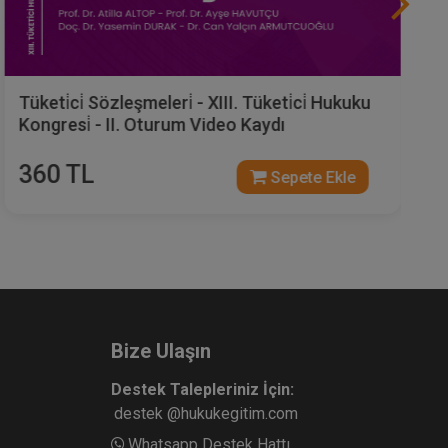
Tüketi̇ci̇ Sözleşmeleri̇ - XIII. Tüketi̇ci̇ Hukuku
Kongresi̇ - II. Oturum Video Kaydı
360 TL
Sepete Ekle
Bize Ulaşın
Destek Talepleriniz İçin:
destek @hukukegitim.com
Whatsapp Destek Hattı