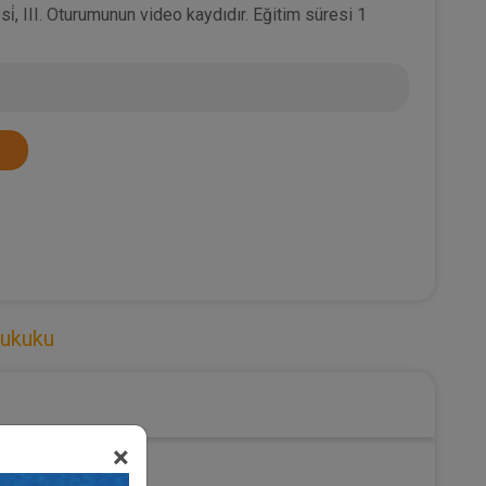
esi̇, III. Oturumunun video kaydıdır. Eğitim süresi 1
Hukuku
×