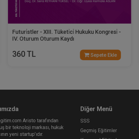
Futuri̇stler - XIII. Tüketi̇ci̇ Hukuku Kongresi̇ -
IV. Oturum Oturum Kaydı
360 TL
Sepete Ekle
ımızda
Diğer Menü
gitim.com Aristo tarafından
SSS
ş bir teknoloji markası, hukuk
Geçmiş Eğitimler
nın yeni startup’ıdır.