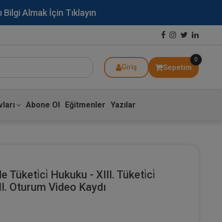
lgi Almak İçin Tıklayın
0
Sepetim
Giriş
ları
Abone Ol
Eğitmenler
Yazılar
Tüketi̇ci̇ Hukuku - XIII. Tüketi̇ci̇
III. Oturum Video Kaydı