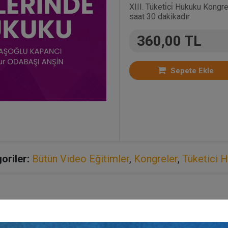
XIII. Tüketi̇ci̇ Hukuku Kongr
saat 30 dakikadır.
360,00 TL
Sepete Ekle
oriler:
Bütün Video Eğitimler
,
Kongreler
,
Tüketici 