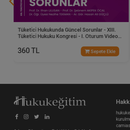
Tüketi̇ci̇ Hukukunda Güncel Sorunlar - XIII.
Tüketi̇ci̇ Hukuku Kongresi̇ - I. Oturum Video
Kaydı
360 TL
Sepete Ekle
Hakk
hukuke
kurulmu
camiası