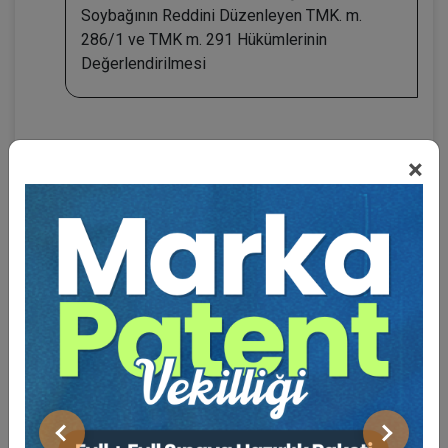
Soybağının Reddini Düzenleyen TMK. m.
286/1 ve TMK m. 291 Hükümlerinin
Değerlendirilmesi
×
BENZER VIDEO EĞITIMLER
Video Eğitim Abonesi Ol: Sadece 5490 TL / Yıllık
Hukuk Eğitim
Önceki
Sonraki