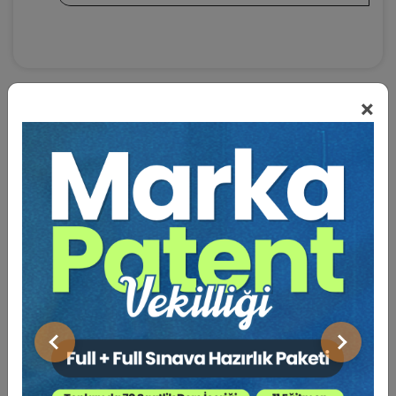
×
BENZER VIDEO EĞITIMLER
Video Eğitim Abonesi Ol: Sadece 5490 TL / Yıllık
Tüketici Hukuku Enstitüsü
Önceki
Sonraki