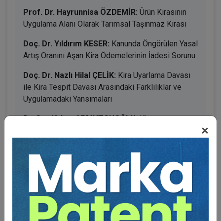
Prof. Dr. Hayrunnisa ÖZDEMİR:
Ürün Kirasının
Uygulama Alanı Olarak Tarımsal Taşınmaz Kirası
Doç. Dr. Yıldırım KESER:
Kanunda Öngörülen Yasal
Artış Oranını Aşan Kira Ödemelerinin İadesi Sorunu
Doç. Dr. Nazlı Hilal ÇELİK:
Kira Uyarlama Davası
ile Kira Tespit Davası Arasındaki Farklılıklar ve
Uygulamadaki Yansımaları
Dr. Can Yalçın ARMUTCUOĞLU:
Kiracının
×
Güvence Göstermesinde Uygulamama Sorunu -
TBK m. 342 f. 2