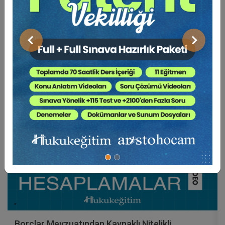
BENZER VIDEO EĞITIMLER
Video Eğitim Abonesi Ol: Sadece 5490 TL / Yıllık
Önceki
Sonraki
Hukuk Eğitim
Borçlar Mevzuatından Kaynaklı Nitelikli