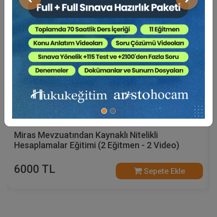
Önceki
Sonraki
Hukuk Eğitim
8 Mart Kadınlar Günü Özel Oturumu
0 TL
Sepete Ekle