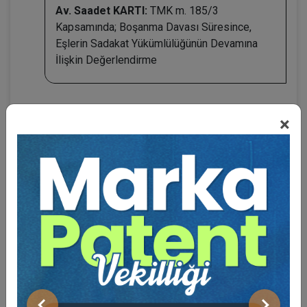
Av. Saadet KARTI:
TMK m. 185/3
Kapsamında; Boşanma Davası Süresince,
Eşlerin Sadakat Yükümlülüğünün Devamına
İlişkin Değerlendirme
×
BENZER VIDEO EĞITIMLER
Video Eğitim Abonesi Ol: Sadece 5490 TL / Yıllık