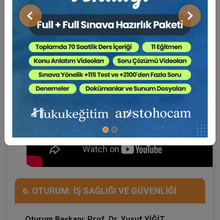
Önceki
Sonraki
6. OTURUM: İŞ SAĞLIĞI VE GÜVENLİĞİ
Oturum Başkanı: Prof. Dr. Yusuf YİĞİT