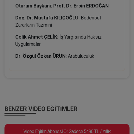
Oturum Başkanı: Prof. Dr. Ersin ERDOĞAN
Doç. Dr. Mustafa KILIÇOĞLU:
Bedensel
Zararların Tazmini
Çelik Ahmet ÇELİK:
İş Yargısında Haksız
Uygulamalar
Dr. Özgül Özkan ÜRÜN:
Arabuluculuk
BENZER VIDEO EĞITIMLER
Video Eğitim Abonesi Ol: Sadece 5490 TL / Yıllık