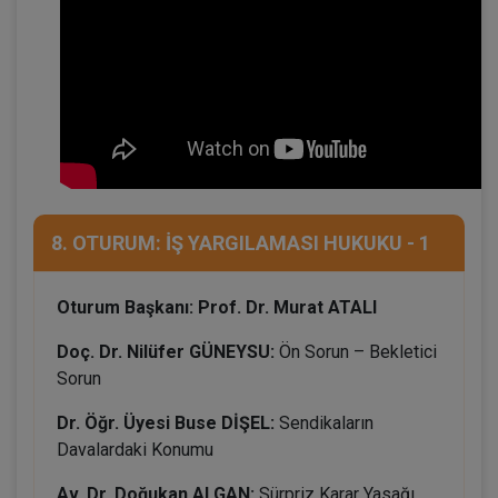
8. OTURUM: İŞ YARGILAMASI HUKUKU - 1
Oturum Başkanı: Prof. Dr. Murat ATALI
Doç. Dr. Nilüfer GÜNEYSU:
Ön Sorun – Bekletici
Sorun
Dr. Öğr. Üyesi Buse DİŞEL:
Sendikaların
Davalardaki Konumu
Av. Dr. Doğukan ALGAN:
Sürpriz Karar Yasağı