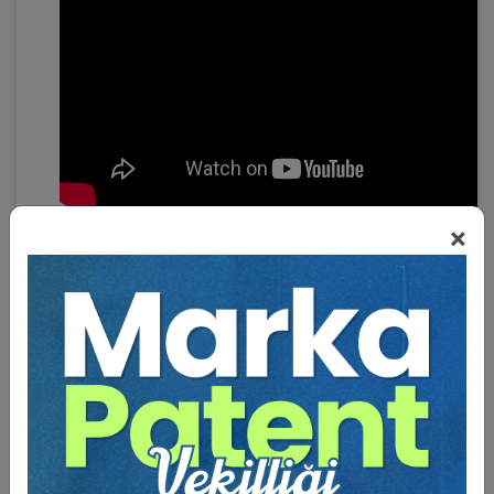
×
5. OTURUM: İŞÇİLİK ALACAKLARI
Oturum Başkanı: Prof. Dr. Ufuk AYDIN
Em. Hâkim Uğur OCAK:
İşçilik Alacakları Güncel
Kararlar
Av. Sema UÇAKHAN GÜLEÇ:
Geç Ödemelerde
Enflasyon Farkı