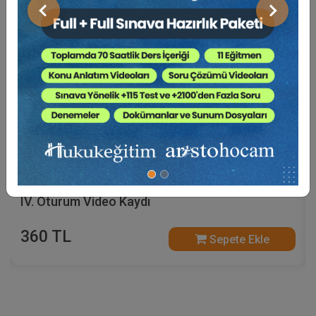
Önceki
Sonraki
Sosyal Güvenlik Hukuku - V. İş Hukuku Kongresi -
IV. Oturum Video Kaydı
360 TL
Sepete Ekle