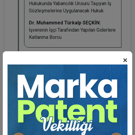
Hukukunda Yabancılık Unsuru Taşıyan İş
Sözleşmelerine Uygulanacak Hukuk
Dr. Muhammed Türkalp SEÇKİN:
İşverenin İşçi Tarafından Yapılan Giderlere
Katlanma Borcu
×
BENZER VIDEO EĞITIMLER
Video Eğitim Abonesi Ol: Sadece 5490 TL / Yıllık
Tüketici Hukuku Enstitüsü