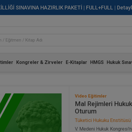
İĞİ SINAVINA HAZIRLIK PAKETİ | FULL+FULL | Detaylı Bi
timler
Kongreler & Zirveler
E-Kitaplar
HMGS
Hukuk Sınav
Video Eğitimler
Mal Rejimleri Hukuk
Oturum
Tüketici Hukuku Enstitüsü
V. Medeni Hukuk Kongresi'ni