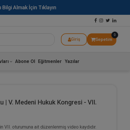
lgi Almak İçin Tıklayın
0
Sepetim
Giriş
ları
Abone Ol
Eğitmenler
Yazılar
u | V. Medeni Hukuk Kongresi - VII.
n VII. oturumuna ait düzenlenmiş video kaydıdır.