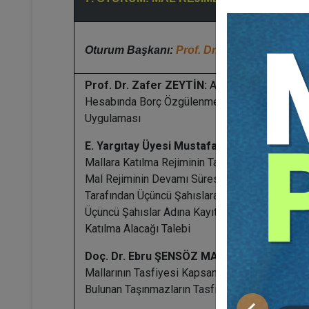
Oturum Başkanı:
Prof. Dr. Şebnem AKİPEK
Prof. Dr. Zafer ZEYTİN:
Artık Değer
Hesabında Borç Özgülenmesi Hakkında Yargıt
Uygulaması
E. Yargıtay Üyesi Mustafa ATEŞ:
Edinilmiş
Mallara Katılma Rejiminin Tasfiyesi Davalarında
Mal Rejiminin Devamı Süresince Eşlerden Biri
Tarafından Üçüncü Şahıslara Devredilen ve
Üçüncü Şahıslar Adına Kayıtlı Mallara İlişkin
Katılma Alacağı Talebi
Doç. Dr. Ebru ŞENSÖZ MALKOÇ:
Evlilik
Mallarının Tasfiyesi Kapsamında Yurtdışında
Bulunan Taşınmazların Tasfiyesi