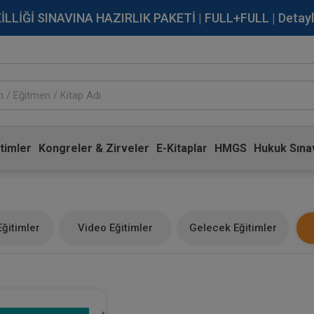
İĞİ SINAVINA HAZIRLIK PAKETİ | FULL+FULL | Detaylı Bi
timler
Kongreler & Zirveler
E-Kitaplar
HMGS
Hukuk Sınav
ğitimler
Video Eğitimler
Gelecek Eğitimler