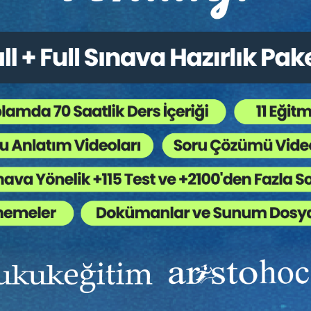
ncilikle bitiren Müzeyyen Gözde Atasayan, aynı yıl Galatasaray Üniver
ns çalışmalarını yürütmüş ve 2011 yılında “Kamu Hizmetlerinin Süre
mlamıştır. Aynı yıl, Kadir Has Üniversitesi Anayasa Hukuku Anabilim Da
e Atasayan, bir yandan da yine Galatasaray Üniversitesi Sosyal Bi
miştir. 2019 yılında “Sosyal Hakların Yargısallaştırılması” başlıklı t
 Reis Üniversitesi Hukuk Fakültesi Anayasa Hukuku Anabilim Dalı’n
pmaktadır. Yazarın bilimsel ve güncel dergilerde Anayasa Hukuku ve
adır.
Ekibinizin hukuk bilgisini yükseltin, kaliteli içeriklerle si
yardımcı olmaya hazırız!
Ekibinize, Hukuk Eğitim’in birbirinden kaliteli eğitimlerin
sınırsız erişim imkanı sunun.