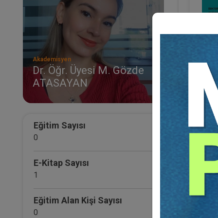
Akademisyen
Dr. Öğr. Üyesi M. Gözde
ATASAYAN
Eğitim Sayısı
Sosya
0
Dr. Öğ
ATASA
E-Kitap Sayısı
1
Eğitim Alan Kişi Sayısı
0