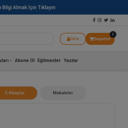
lgi Almak İçin Tıklayın
0
Sepetim
Giriş
ları
Abone Ol
Eğitmenler
Yazılar
E-Kitaplar
Makaleler