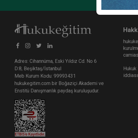
Hakk
hukuke
kurulmu
camiası
Adres: Cihannüma, Eski Yıldız Cd. No 6
Hukuk E
D:8, Beşiktaş/İstanbul
iddias
Meb Kurum Kodu: 99993431
hukukegitim.com bir Boğaziçi Akademi ve
Enstitü Danışmanlık paydaş kuruluşudur.