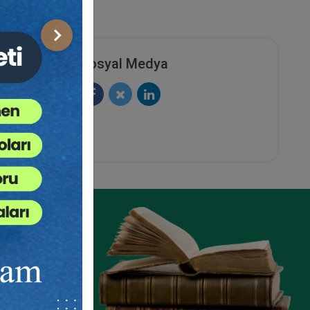
Sonraki
Sosyal Medya
sitesi
klilik
lı’nda
limler
eziyle
da Dr.
 İnsan
ze
e