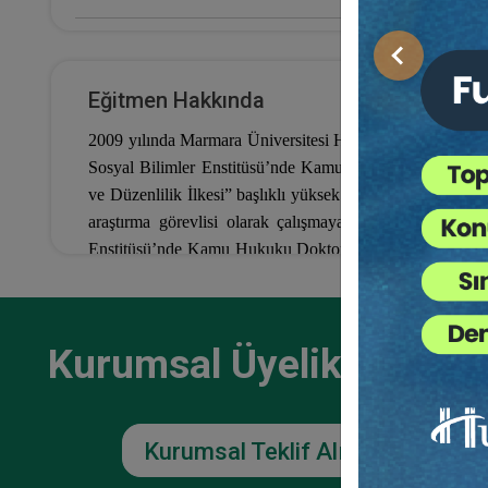
E-Kitap Alan Kişi Sayısı
Önceki
12
Eğitmen Hakkında
Makale Sayısı
2009 yılında Marmara Üniversitesi Hukuk Fakültesini biri
0
Sosyal Bilimler Enstitüsü’nde Kamu Hukuku Yüksek Lisa
ve Düzenlilik İlkesi” başlıklı yüksek lisans tezini tama
araştırma görevlisi olarak çalışmaya başlayan M. Gözd
Enstitüsü’nde Kamu Hukuku Doktora çalışmalarına devam et
doktorasını tamamlamıştır. 2020 yılından bu yana Piri
Öğretim Üyesi ve Anabilim Dalı Başkanı olarak görev ya
Hakları Hukukuna yönelik çok sayıda makalesi bulunmakt
Kurumsal Üyelikler İçin
Kurumsal Teklif Alın