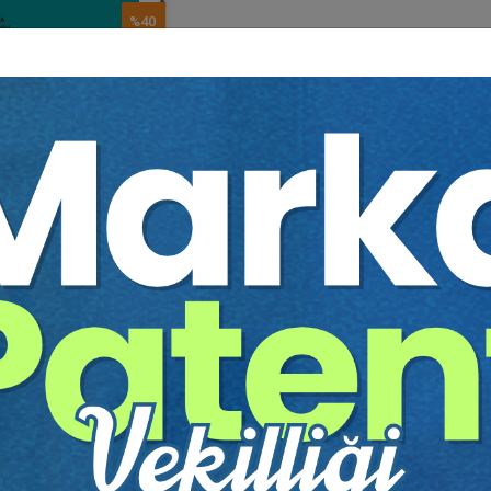
%40
l Hakların Yarg..
r. Üyesi M. Gözde
YAN
900 TL
540 TL
Sepete Ekle