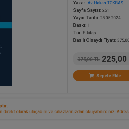
Yazar:
Av. Hakan TOKBAŞ
Sayfa Sayısı:
251
Yayın Tarihi:
28.05.2024
Baskı:
1
Tür:
E-kitap
Basılı Olsaydı Fiyatı:
375,0
225,00
375,00 TL
Sepete Ekle
tır.
irekt olarak ulaşabilir ve cihazlarınızdan okuyabilirsiniz. Adresi