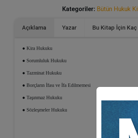
Kategoriler:
Bütün Hukuk Kit
Açıklama
Yazar
Bu Kitap İçin Kaç
●
Kira Hukuku
●
Sorumluluk Hukuku
●
Tazminat Hukuku
●
Borçların İfası ve İfa Edilmemesi
●
Taşınmaz Hukuku
●
Sözleşmeler Hukuku