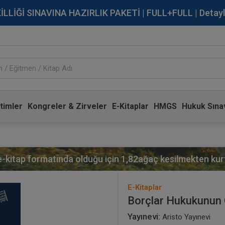
İĞİ SINAVINA HAZIRLIK PAKETİ | FULL+FULL | Detaylı Bi
timler
Kongreler & Zirveler
E-Kitaplar
HMGS
Hukuk Sınav
 e-kitap formatında olduğu için
1,82
ağaç kesilmekten kurt
E-Kitaplar
Borçlar Hukukunun 
Yayınevi:
Aristo Yayınevi