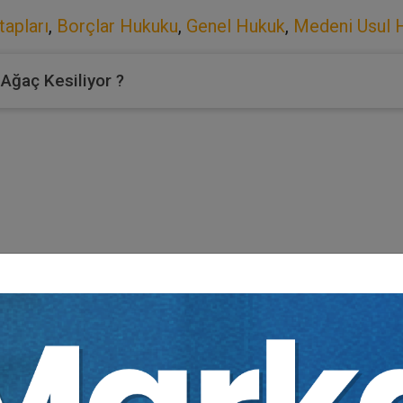
apları
,
Borçlar Hukuku
,
Genel Hukuk
,
Medeni Usul 
 Ağaç Kesiliyor ?