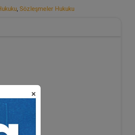
Hukuku
,
Sözleşmeler Hukuku
×