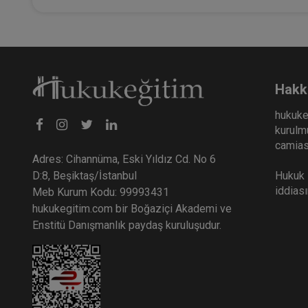
Hakk
hukuke
kurulmu
camiası
Adres: Cihannüma, Eski Yıldız Cd. No 6
Hukuk E
D:8, Beşiktaş/İstanbul
iddias
Meb Kurum Kodu: 99993431
hukukegitim.com bir Boğaziçi Akademi ve
Enstitü Danışmanlık paydaş kuruluşudur.