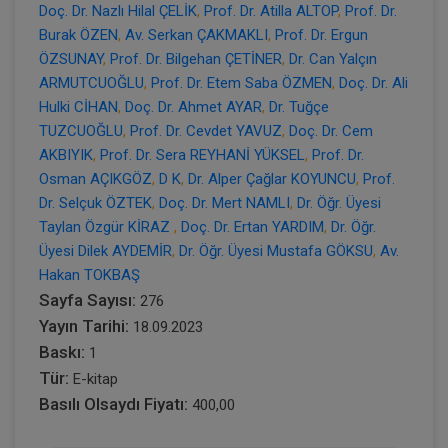
Doç. Dr. Nazlı Hilal ÇELİK
,
Prof. Dr. Atilla ALTOP
,
Prof. Dr.
Burak ÖZEN
,
Av. Serkan ÇAKMAKLI
,
Prof. Dr. Ergun
ÖZSUNAY
,
Prof. Dr. Bilgehan ÇETİNER
,
Dr. Can Yalçın
ARMUTCUOĞLU
,
Prof. Dr. Etem Saba ÖZMEN
,
Doç. Dr. Ali
Hulki CİHAN
,
Doç. Dr. Ahmet AYAR
,
Dr. Tuğçe
TUZCUOĞLU
,
Prof. Dr. Cevdet YAVUZ
,
Doç. Dr. Cem
AKBIYIK
,
Prof. Dr. Sera REYHANİ YÜKSEL
,
Prof. Dr.
Osman AÇIKGÖZ
,
D K
,
Dr. Alper Çağlar KOYUNCU
,
Prof.
Dr. Selçuk ÖZTEK
,
Doç. Dr. Mert NAMLI
,
Dr. Öğr. Üyesi
Taylan Özgür KİRAZ
,
Doç. Dr. Ertan YARDIM
,
Dr. Öğr.
Üyesi Dilek AYDEMİR
,
Dr. Öğr. Üyesi Mustafa GÖKSU
,
Av.
Hakan TOKBAŞ
Sayfa Sayısı:
276
Yayın Tarihi:
18.09.2023
Baskı:
1
Tür:
E-kitap
Basılı Olsaydı Fiyatı:
400,00