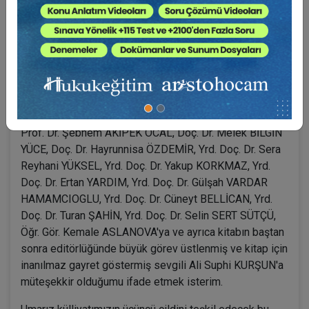
İşte elinizde tuttuğunuz bu kitap bu büyük külliyatın
ÜÇÜNCÜ cildini teşkil etmektedir.
Kitabın ortaya çıkmasında büyük emeği olan ve projenin
bu cildine bizi kırmayıp “hamilik” yapan sayın Prof. Dr.
Mustafa TOPALOĞLU ve Yrd. Doç. Dr. Umut YENİOCAK
hocalarımıza çok teşekkür ediyo-ruz. Kitabın çeşitli
kısımlarını yazmayı üstlenen diğer yazarlarımız Sayın
Prof. Dr. Şebnem AKİPEK ÖCAL, Doç. Dr. Melek BİLGİN
YÜCE, Doç. Dr. Hayrunnisa ÖZDEMİR, Yrd. Doç. Dr. Sera
Reyhani YÜKSEL, Yrd. Doç. Dr. Yakup KORKMAZ, Yrd.
Doç. Dr. Ertan YARDIM, Yrd. Doç. Dr. Gülşah VARDAR
HAMAMCIOGLU, Yrd. Doç. Dr. Cüneyt BELLİCAN, Yrd.
Doç. Dr. Turan ŞAHİN, Yrd. Doç. Dr. Selin SERT SÜTÇÜ,
Öğr. Gör. Kemale ASLANOVA'ya ve ayrıca kitabın baştan
sonra editörlüğünde büyük görev üstlenmiş ve kitap için
inanılmaz gayret göstermiş sevgili Ali Suphi KURŞUN'a
müteşekkir olduğumu ifade etmek isterim.