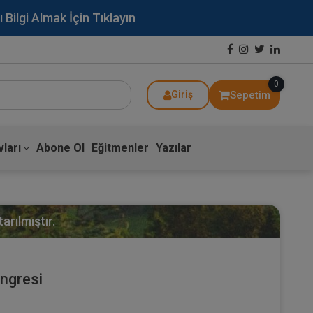
lgi Almak İçin Tıklayın
0
Sepetim
Giriş
ları
Abone Ol
Eğitmenler
Yazılar
arılmıştır.
ngresi