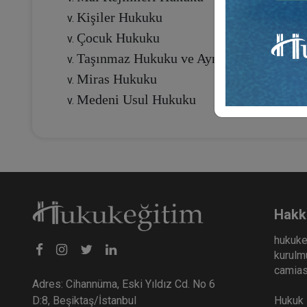
Kişiler Hukuku
Çocuk Hukuku
Taşınmaz Hukuku ve Ayni Haklar
Miras Hukuku
Medeni Usul Hukuku
Hakk
hukuke
kurulmu
camiası
Adres: Cihannüma, Eski Yıldız Cd. No 6
Hukuk E
D:8, Beşiktaş/İstanbul