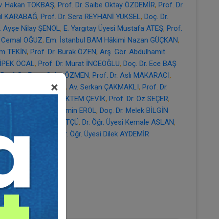
v. Hakan TOKBAŞ
,
Prof. Dr. Saibe Oktay ÖZDEMİR
,
Prof. Dr.
Nil KARABAĞ
,
Prof. Dr. Sera REYHANİ YÜKSEL
,
Doç. Dr.
r. Ayşe Nilay ŞENOL
,
E. Yargıtay Üyesi Mustafa ATEŞ
,
Prof.
r. Cemal OĞUZ
,
Em. İstanbul BAM Hâkimi Nazan GÜÇKAN
,
üm TEKİN
,
Prof. Dr. Burak ÖZEN
,
Arş. Gör. Abdulhamit
KİPEK ÖCAL
,
Prof. Dr. Murat İNCEOĞLU
,
Doç. Dr. Ece BAŞ
,
Prof. Dr. Etem Saba ÖZMEN
,
Prof. Dr. Aslı MAKARACI
,
×
ç. Dr. Ali Hulki CİHAN
,
Av. Serkan ÇAKMAKLI
,
Prof. Dr.
OPUZ
,
Prof. Dr. Seda ÖKTEM ÇEVİK
,
Prof. Dr. Öz SEÇER
,
stanbul BAM Hâkimi Emin EROL
,
Doç. Dr. Melek BİLGİN
Doç. Dr. Selin Sert SÜTÇÜ
,
Dr. Öğr. Üyesi Kemale ASLAN
,
r. Üyesi Evren KOÇ
,
Dr. Öğr. Üyesi Dilek AYDEMİR
0