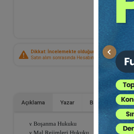
Dikkat: İncelemekte olduğunuz ürün bir e-kitap
Önceki
Satın alım sonrasında Hesabım sayfanız üzerinden d
Kategoriler:
Açıklama
Yazar
Bu Kitap İçin Kaç
Boşanma Hukuku
Mal Rejimleri Hukuku