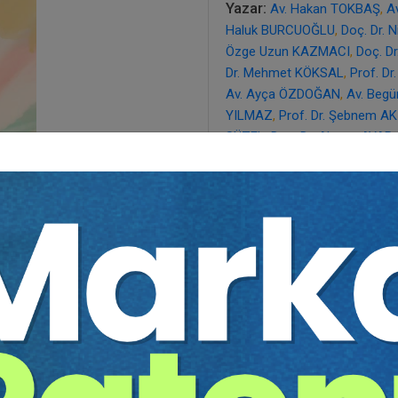
Yazar:
Av. Hakan TOKBAŞ
,
A
Haluk BURCUOĞLU
,
Doç. Dr. 
Özge Uzun KAZMACI
,
Doç. D
Dr. Mehmet KÖKSAL
,
Prof. D
Av. Ayça ÖZDOĞAN
,
Av. Beg
YILMAZ
,
Prof. Dr. Şebnem A
SÜZEL
,
Doç. Dr. Ahmet AYAR
Prof. Dr. Osman AÇIKGÖZ
,
Do
Turgut ÖZ
,
Prof. Dr. Murat T
Prof. Dr. Şükran ŞIPKA
,
Em. İ
YÜCE
,
Doç. Dr. Cem AKBIYIK
,
Doç. Dr. Kudret ASLAN
,
Dr. Öğ
Sayfa Sayısı:
403
Yayın Tarihi:
03.06.2022
Baskı:
1
Tür:
E-kitap
Basılı Olsaydı Fiyatı:
600,0