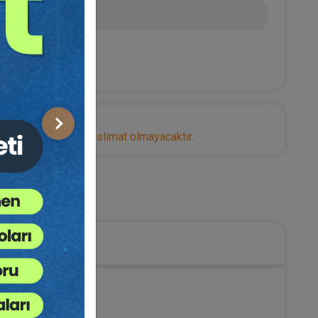
 TL
Sonraki
nize herhangi bir teslimat olmayacaktır.
Medeni Hukuk