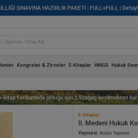
İĞİ SINAVINA HAZIRLIK PAKETİ | FULL+FULL | Detaylı Bi
timler
Kongreler & Zirveler
E-Kitaplar
HMGS
Hukuk Sınav
 e-kitap formatında olduğu için
2,92
ağaç kesilmekten kurt
E-Kitaplar
II. Medeni Hukuk Ko
Yayınevi:
Aristo Yayınevi