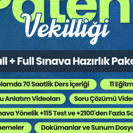
360,00
600,00 TL
Sepete Ekle
tır.
irekt olarak ulaşabilir ve cihazlarınızdan okuyabilirsiniz. Adresi
Bütün Hukuk Kitapları
,
Kongreler / Sempozyumlar
,
 Ağaç Kesiliyor ?