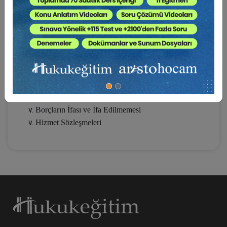
Kesiliyor ?
Akıllı Sözleşmeler
Teminat Borcu Doğuran Sözleşmeler
Kira Sözleşmeleri
Taşınmazlara İlişkin Sözleşmeler
Borç İlişkilerinde Taraf Değişiklikleri
Zamanaşımı ve Faiz
Borçların İfası ve İfa Edilmemesi
Hizmet Sözleşmeleri