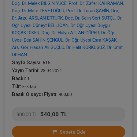
Doç. Dr. Melek BİLGİN YÜCE
,
Prof. Dr. Zafer KAHRAMAN
,
Doç. Dr. Mete TEVETOĞLU
,
Prof. Dr. Turan ŞAHİN
,
Doç.
Dr. Arzu ARSLAN ERTÜRK
,
Doç. Dr. Selin Sert SÜTÇÜ
,
Dr.
Öğr. Üyesi Cüneyt BELLİCAN
,
Dr. Öğr. Üyesi Duygu
KOÇAK DİKER
,
Doç. Dr. Hülya ATLAN GÜRER
,
Dr. Öğr.
Üyesi Eda ŞAHİN ŞENGÜL
,
Dr. Öğr. Üyesi Esra KAŞAK
,
Arş. Gör. Hasan Ali GÜÇLÜ
,
Dr. Halit KORKUSUZ
,
Dr. Ümit
ORHAN
Sayfa Sayısı:
615
Yayın Tarihi:
28.04.2021
Baskı:
1
Tür:
E-kitap
Basılı Olsaydı Fiyatı:
900,00
540,00 TL
900,00 TL
Sepete Ekle