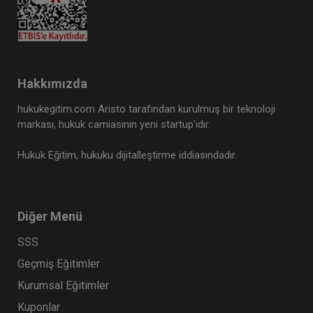
Hakkımızda
hukukegitim.com Aristo tarafından kurulmuş bir teknoloji
markası, hukuk camiasının yeni startup’ıdır.
Hukuk Eğitim, hukuku dijitalleştirme iddiasındadır.
Taşınmaz Hukuku - IV. Medeni Hukuk Kongresi -
VII. Oturum
360 TL
Sepete Ekle
Diğer Menü
SSS
Geçmiş Eğitimler
Tüketici Hukuku Enstitüsü
Kurumsal Eğitimler
Kuponlar