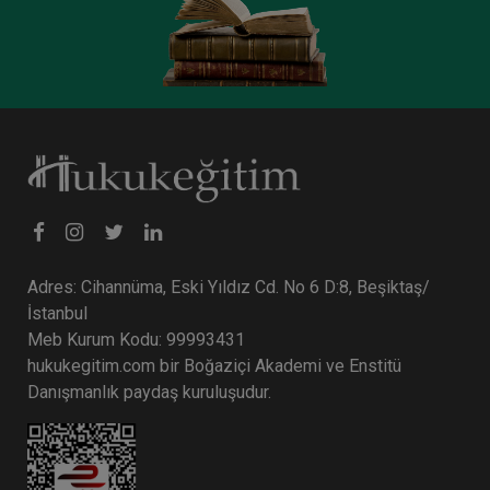
Tüketici Hukuku Enstitüsü
Adres: Cihannüma, Eski Yıldız Cd. No 6 D:8, Beşiktaş/
Ayni Haklar - IV. Medeni Hukuk Kongresi - VI.
İstanbul
Oturum
Meb Kurum Kodu: 99993431
360 TL
Sepete Ekle
hukukegitim.com bir Boğaziçi Akademi ve Enstitü
Danışmanlık paydaş kuruluşudur.
Tüketici Hukuku Enstitüsü