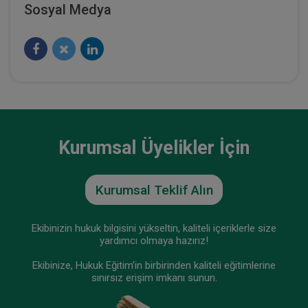
Sosyal Medya
Tüketici Hukuku Enstitüsü
Kurumsal Üyelikler İçin
Kurumsal Teklif Alın
Kat Mülkiyeti ve Kentsel Dönüşüm Hukuku - IV.
Ekibinizin hukuk bilgisini yükseltin, kaliteli içeriklerle size
Medeni Hukuk Kongresi - VIII. Oturum
yardımcı olmaya hazırız!
360 TL
Sepete Ekle
Ekibinize, Hukuk Eğitim’in birbirinden kaliteli eğitimlerine
sınırsız erişim imkanı sunun.