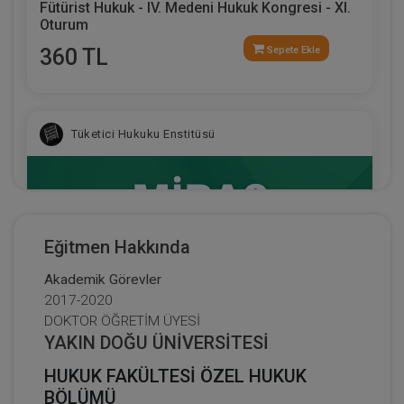
Fütürist Hukuk - IV. Medeni Hukuk Kongresi - XI.
Oturum
360 TL
Sepete Ekle
Tüketici Hukuku Enstitüsü
Eğitmen Hakkında
Akademik Görevler
2017-2020
DOKTOR ÖĞRETİM ÜYESİ
YAKIN DOĞU ÜNİVERSİTESİ
HUKUK FAKÜLTESİ ÖZEL HUKUK
Miras Hukuku - 1 - IV. Medeni Hukuk Kongresi -
BÖLÜMÜ
IX. Oturum