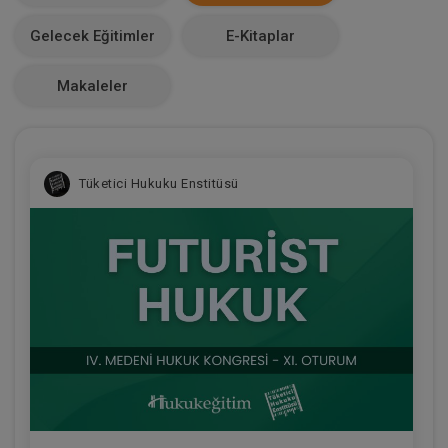
Makale Sayısı
Gelecek Eğitimler
E-Kitaplar
0
Makaleler
Tüketici Hukuku Enstitüsü