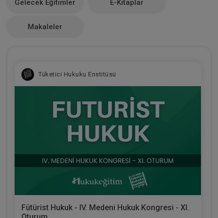
Gelecek Eğitimler
E-Kitaplar
0
Makaleler
Tüketici Hukuku Enstitüsü
Fütürist Hukuk - IV. Medeni Hukuk Kongresi - XI.
Oturum