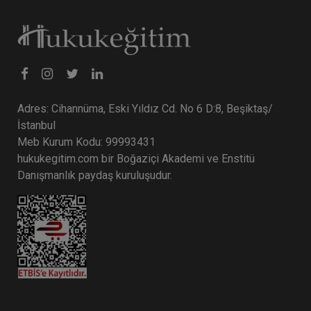
Tüketici Hukuku Enstitüsü
Adres: Cihannüma, Eski Yıldız Cd. No 6 D:8, Beşiktaş/
İstanbul
Meb Kurum Kodu: 99993431
hukukegitim.com bir Boğaziçi Akademi ve Enstitü
Danışmanlık paydaş kuruluşudur.
Miras Hukuku - 2 - IV. Medeni Hukuk Kongresi -
X. Oturum
360 TL
Sepete Ekle