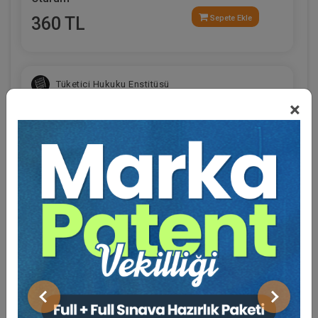
360 TL
Sepete Ekle
Tüketici Hukuku Enstitüsü
×
Eğitmen Hakkında
Sosyal Medya
Miras Hukuku - 1 - IV. Medeni Hukuk Kongresi -
IX. Oturum
Önceki
Sonraki
360 TL
Sepete Ekle