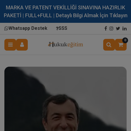
MARKA VE PATENT VEKİLLİĞİ SINAVINA HAZIRLIK
PAKETİ | FULL+FULL | Detaylı Bilgi Almak İçin Tıklayın
Whatsapp Destek
SSS
0