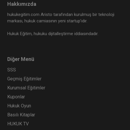
Hakkımızda
Tüketici Hukuku Enstitüsü
hukukegitim.com Aristo tarafından kurulmuş bir teknoloji
markası, hukuk camiasının yeni startup’ıdır.
Hukuk Eğitim, hukuku dijitalleştirme iddiasındadır.
Diğer Menü
SSS
Geçmiş Eğitimler
Ayni Haklar - IV. Medeni Hukuk Kongresi - VI.
Kurumsal Eğitimler
Oturum
Kuponlar
360 TL
Sepete Ekle
Hukuk Oyun
Basılı Kitaplar
HUKUK TV
Tüketici Hukuku Enstitüsü