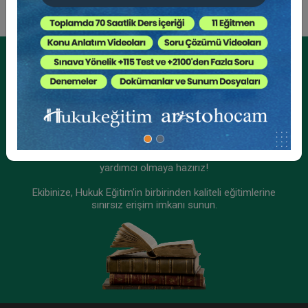
Tüketici Hukuku Enstitüsü
Kurumsal Üyelikler İçin
Kurumsal Teklif Alın
Ekibinizin hukuk bilgisini yükseltin, kaliteli içeriklerle size
yardımcı olmaya hazırız!
Ekibinize, Hukuk Eğitim’in birbirinden kaliteli eğitimlerine
sınırsız erişim imkanı sunun.
IV. Medeni Hukuk Kongresi - Tüm Oturumlar (11
Oturum)
2160 TL
Sepete Ekle