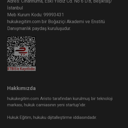
Adres: Cihannüma, Eski Yıldız Cd. No 6 D:8, Beşiktaş/
İstanbul
Meb Kurum Kodu: 99993431
hukukegitim.com bir Boğaziçi Akademi ve Enstitü
Danışmanlık paydaş kuruluşudur.
Sertifika
Tekrar İzle
Ekli Dosya
Şirketler İçin Tüketici Hukuku
3 KASIM 2026
14:00 - 20:00
360
Eğitim Tarihi
Eğitim Saati
Dakika
62500 TL
Sepete Ekle
50000 TL
Hakkımızda
hukukegitim.com Aristo tarafından kurulmuş bir teknoloji
Hukuk Eğitim
%20
markası, hukuk camiasının yeni startup’ıdır.
Hukuk Eğitim, hukuku dijitalleştirme iddiasındadır.