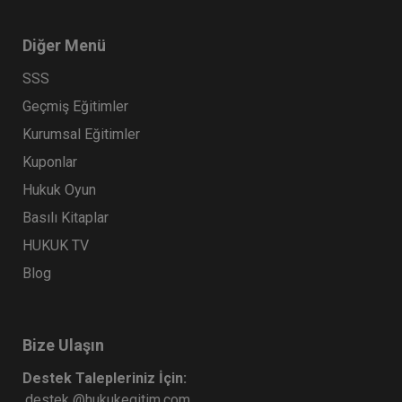
Diğer Menü
SSS
Geçmiş Eğitimler
Sertifika
Tekrar İzle
Ekli Dosya
Kurumsal Eğitimler
Şirketler İçin Fikri ve Sinai Mülkiyet
Kuponlar
Hukuku
Hukuk Oyun
3 KASIM 2026
15:00 - 21:00
360
Basılı Kitaplar
Eğitim Tarihi
Eğitim Saati
Dakika
HUKUK TV
62500 TL
Sepete Ekle
50000 TL
Blog
Hukuk Eğitim
%20
Bize Ulaşın
Destek Talepleriniz İçin:
destek @hukukegitim.com