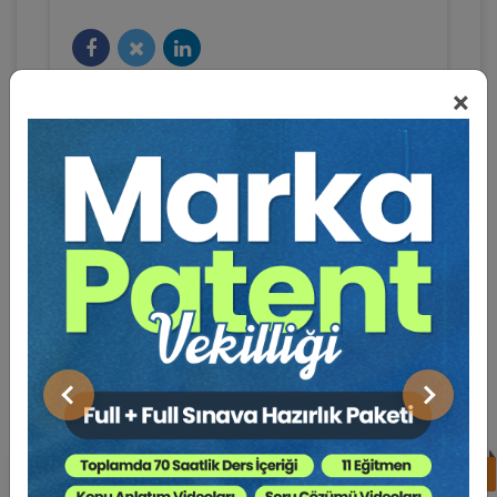
Sertifika
Tekrar İzle
Ekli Dosya
Şirketler İçin İş Hukuku
×
3 KASIM 2026
09:00 - 15:00
360
Eğitim Tarihi
Eğitim Saati
Dakika
62500 TL
Sepete Ekle
50000 TL
BENZER EĞITIMLER
Hukuk Eğitim
%20
Süper Abone Ol: Sadece 1290 TL / Aylık
Önceki
Sonraki
%17
Av. Ahmet EVCİMEN