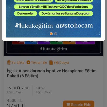
Sertifika
Tekrar İzle
Ekli Dosya
Şirketler İçin KVKK Hukuku
3 KASIM 2026
10:00 - 16:00
360
Eğitim Tarihi
Eğitim Saati
Dakika
62500 TL
Sepete Ekle
50000 TL
Sertifika
Tekrar İzle
Ekli Dosya
Hukuk Eğitim
%20
İşçilik Alacaklarında İspat ve Hesaplama Eğitim
Paketi (6 Eğitim)
15 EYLÜL 2026
18:59
Eğitim Tarihi
Eğitim Saati
4500 TL
Sepete Ekle
3750 TL