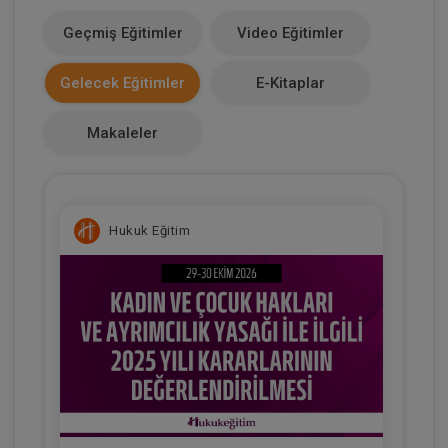
0
Geçmiş Eğitimler
Video Eğitimler
Makale Sayısı
Gelecek Eğitimler
E-Kitaplar
0
Makaleler
Hukuk Eğitim