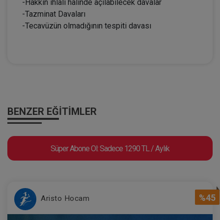
-Hakkın ihlali halinde açılabilecek davalar
-Tazminat Davaları
-Tecavüzün olmadığının tespiti davası
BENZER EĞITIMLER
Süper Abone Ol: Sadece 1290 TL / Aylık
%45
Aristo Hocam