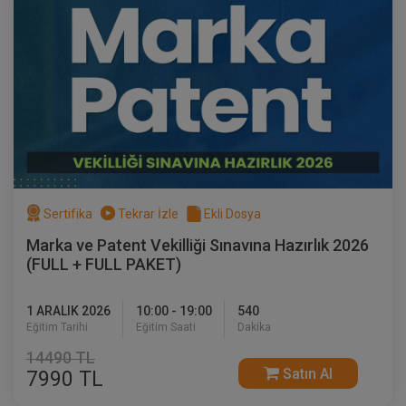
Sertifika
Tekrar İzle
Ekli Dosya
Marka ve Patent Vekilliği Sınavına Hazırlık 2026
(FULL + FULL PAKET)
1 ARALIK 2026
10:00 - 19:00
540
Eğitim Tarihi
Eğitim Saati
Dakika
14490 TL
Satın Al
7990 TL