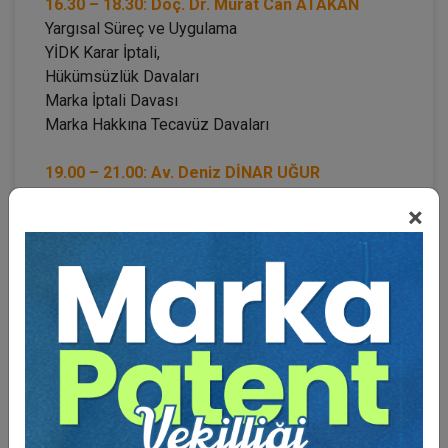
16.30 – 18.30: Doç. Dr. Murat Can ATAKAN
Yargısal Süreç ve Uygulama
YİDK Karar İptali,
Hükümsüzlük Davaları
Marka İptali Davası
Marka Hakkına Tecavüz Davaları
19.00 – 21.00: Av. Deniz DİNAR UĞUR
Sınava Yönelik Pratik Çalışma
×
3. GÜN: 28 EKİM CUMARTESİ
10.00 – 11.00: Dr. Öğr. Üyesi Kemale ASLAN
Medeni Kanun
Başlangıç Hükümleri
11.05 – 12.00: Dr. Öğr. Üyesi Kemale ASLAN
Kişiler Hukuku Hükümleri