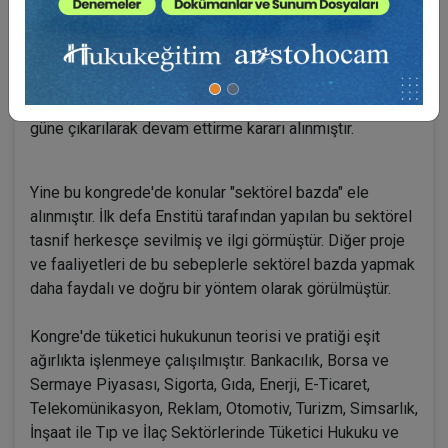
"Hem katılımcı sayısı hem de yanımızda duran kamu ve
özel sektör kuruluşlarının sayısının düzenli artış
göstermesinden aldığımız inanç ve enerji ile önceki
senelerde "Sempozyum" olarak yapageldiğimiz bu
organizasyonun dördüncüsünü "kongre" niteliğinde üç
güne çıkarılarak devam ettirme kararı alınmıştır.
Yine bu kongrede'de konular "sektörel bazda" ele
alınmıştır. İlk defa Enstitü tarafından yapılan bu sektörel
tasnif herkesçe sevilmiş ve ilgi görmüştür. Diğer proje
ve faaliyetleri de bu sebeplerle sektörel bazda yapmak
daha faydalı ve doğru bir yöntem olarak görülmüştür.
Kongre'de tüketici hukukunun teorisi ve pratiği eşit
ağırlıkta işlenmeye çalışılmıştır. Bankacılık, Borsa ve
Sermaye Piyasası, Sigorta, Gıda, Enerji, E-Ticaret,
Telekomünikasyon, Reklam, Otomotiv, Turizm, Simsarlık,
İnşaat ile Tıp ve İlaç Sektörlerinde Tüketici Hukuku ve