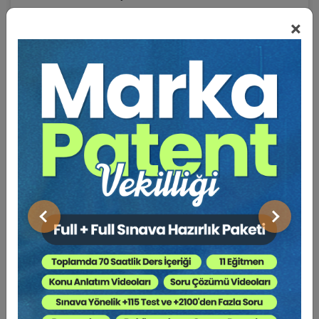
- Reklam
×
- Otomotiv
- Turizm
- Simsarlık
- İnşaat
- Tıp ve İlaç Sektörleri
- Garanti Hukuku, Yeni Kanun'a Genel Bakış
- Tüketici Hukuku'nda Yargılama ve Usul Hukuku
Önceki
Sonraki
Kuralları
- Rekabet Hukuku'nda Tüketicinin Korunması