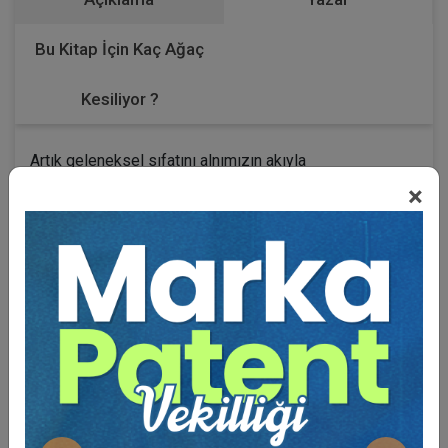
Bu Kitap İçin Kaç Ağaç
Kesiliyor ?
Artık geleneksel sıfatını alnımızın akıyla
taşıyabileceğimiz tüketici hukuku
×
kongrelerinin
altıncısında
sunulan tebliğ metinleri ve
makalelerden oluşan işbu kitapta da aynen kongrede
olduğu gibi konular
“sektörel bazda”
ele alınmıştır. İlk
defa Enstitü tarafından yapılan bu sektörel tasnif
herkesçe sevilmiş ve ilgi görmüştür. Bu bakımdan bu
yöntem diğer bütün projelerimize de sirayet etmiş
durumdadır.
Kongre'de tüketici hukukunun teorisi ve pratiği eşit
ağırlıkta işlenmeye çalışılmıştır.