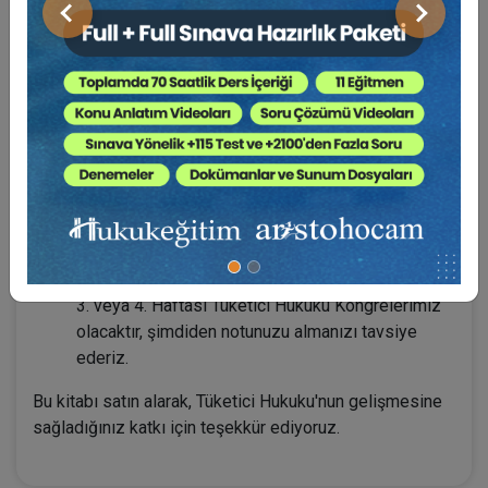
Kongre alanında ve sonunda yaptığımız anketlerde,
Önceki
Sonraki
gelenlerin mutlu ve katılmaktan memnun olduğunu
görmemiz, doğru yolda yürüdüğümüze işaret
ederek
“tüketici hukukunu geliştirmek”
adına daha
hızlı ve aktif çalışmamız hususunda bizleri
kamçılamaktadır.
Hepsi birbirinden değerli tebliğcilerimizin sundukları bu
güzel tebliğleri, değerli bilgilerinize sunuyoruz.
Tüketici Hukuku Kongremizde de sizleri aramızda
görmek isteriz. Unutmayın, her sene Kasım ayının
3. veya 4. Haftası Tüketici Hukuku Kongrelerimiz
olacaktır, şimdiden notunuzu almanızı tavsiye
ederiz.
Bu kitabı satın alarak, Tüketici Hukuku'nun gelişmesine
sağladığınız katkı için teşekkür ediyoruz.