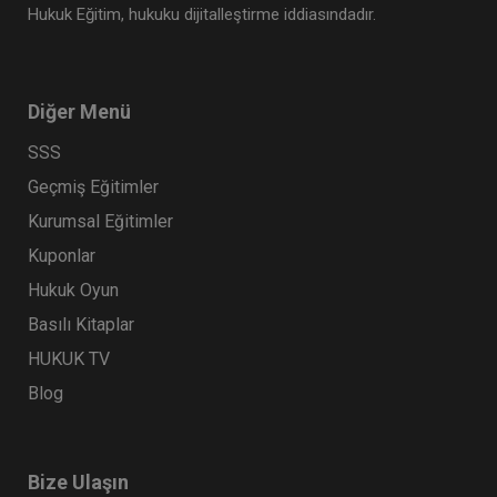
Hukuk Eğitim, hukuku dijitalleştirme iddiasındadır.
Diğer Menü
SSS
Geçmiş Eğitimler
Kurumsal Eğitimler
Kuponlar
Borçların İfası ve İfa Edilmemesi - IV. Borçlar
Hukuk Oyun
Hukuku Kongresi - V. Oturum
Basılı Kitaplar
360 TL
Sepete Ekle
HUKUK TV
Blog
Tüketici Hukuku Enstitüsü
Bize Ulaşın