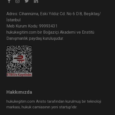
Tüketici Hukuku Enstitüsü
Adres: Cihannüma, Eski Yıldız Cd. No 6 D:8, Beşiktaş/
İstanbul
Meb Kurum Kodu: 99993431
hukukegitim.com bir Boğaziçi Akademi ve Enstitü
Danışmanlık paydaş kuruluşudur.
Tazminat Hukuku - IV. Borçlar Hukuku Kongresi -
IV. Oturum
360 TL
Sepete Ekle
Hakkımızda
hukukegitim.com Aristo tarafından kurulmuş bir teknoloji
markası, hukuk camiasının yeni startup’ıdır.
Tüketici Hukuku Enstitüsü