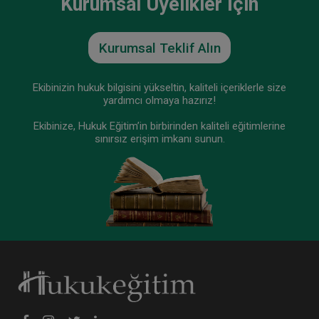
Kurumsal Üyelikler İçin
Tüketici Hukuku Enstitüsü
Kurumsal Teklif Alın
Ekibinizin hukuk bilgisini yükseltin, kaliteli içeriklerle size
yardımcı olmaya hazırız!
Ekibinize, Hukuk Eğitim’in birbirinden kaliteli eğitimlerine
sınırsız erişim imkanı sunun.
Taşınmaz Hukuku - IV. Borçlar Hukuku Kongresi
- VI. Oturum
360 TL
Sepete Ekle