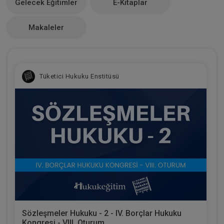
Gelecek Eğitimler
E-Kitaplar
0
Makaleler
Tüketici Hukuku Enstitüsü
Sözleşmeler Hukuku - 2 - IV. Borçlar Hukuku
Kongresi - VIII. Oturum