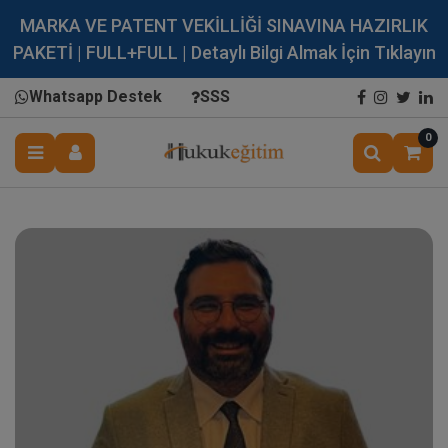
MARKA VE PATENT VEKİLLİĞİ SINAVINA HAZIRLIK
PAKETİ | FULL+FULL | Detaylı Bilgi Almak İçin Tıklayın
Whatsapp Destek
SSS
0