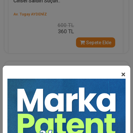
Cinsel Saldırı Suçun..
Av. Tugay AYDENİZ
600 TL
360 TL
Sepete Ekle
Eğitmen Hakkında
×
1988 İstanbul doğumlu olup lise eğitimini Kırklareli Atatürk
Lisesinde bitirmesinin akabinde, lisans eğitimini Marmara
Üniversitesi Hukuk Fakültesinde, Yüksek Lisans eğitimini
Bahçeşehir Üniversitesi Sosyal Bilimler Enstitüsü Kamu
Hukuku Bölümünde “Ceza Muhakemesinde Tanık Beyanı
Delili” isimli yüksek lisans tezi ile bitirmiştir.
2011 yılında avukatlık ruhsatını almış olup o tarihten bu