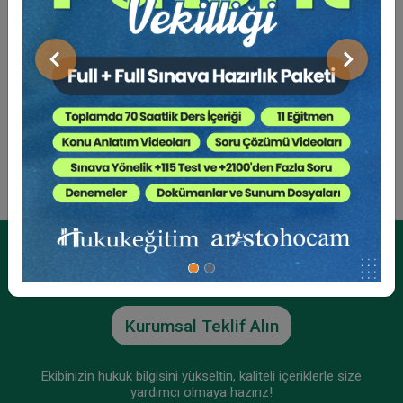
yana ağırlıklı olarak ceza hukuku alanında çalışmaktadır.
Önceki
Sonraki
Sosyal Medya
Kurumsal Üyelikler İçin
Kurumsal Teklif Alın
Ekibinizin hukuk bilgisini yükseltin, kaliteli içeriklerle size
yardımcı olmaya hazırız!