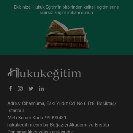
Ekibinize, Hukuk Eğitim’in birbirinden kaliteli eğitimlerine
sınırsız erişim imkanı sunun.
Adres: Cihannüma, Eski Yıldız Cd. No 6 D:8, Beşiktaş/
İstanbul
Meb Kurum Kodu: 99993431
hukukegitim.com bir Boğaziçi Akademi ve Enstitü
Danışmanlık paydaş kuruluşudur.