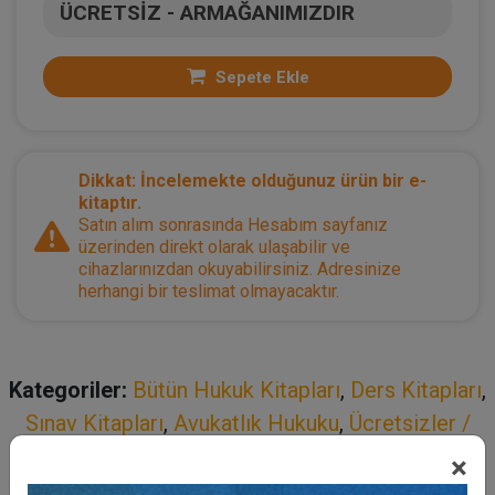
ÜCRETSİZ - ARMAĞANIMIZDIR
Sepete Ekle
Dikkat: İncelemekte olduğunuz ürün bir e-
kitaptır.
Satın alım sonrasında Hesabım sayfanız
üzerinden direkt olarak ulaşabilir ve
cihazlarınızdan okuyabilirsiniz. Adresinize
herhangi bir teslimat olmayacaktır.
Kategoriler:
Bütün Hukuk Kitapları
,
Ders Kitapları
,
Sınav Kitapları
,
Avukatlık Hukuku
,
Ücretsizler /
Armağanımızdır
×